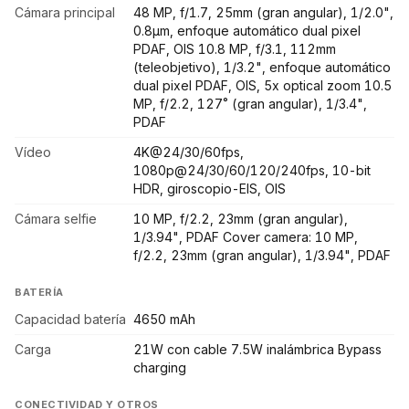
Cámara principal
48 MP, f/1.7, 25mm (gran angular), 1/2.0",
0.8µm, enfoque automático dual pixel
PDAF, OIS 10.8 MP, f/3.1, 112mm
(teleobjetivo), 1/3.2", enfoque automático
dual pixel PDAF, OIS, 5x optical zoom 10.5
MP, f/2.2, 127˚ (gran angular), 1/3.4",
PDAF
Vídeo
4K@24/30/60fps,
1080p@24/30/60/120/240fps, 10-bit
HDR, giroscopio-EIS, OIS
Cámara selfie
10 MP, f/2.2, 23mm (gran angular),
1/3.94", PDAF Cover camera: 10 MP,
f/2.2, 23mm (gran angular), 1/3.94", PDAF
BATERÍA
Capacidad batería
4650 mAh
Carga
21W con cable 7.5W inalámbrica Bypass
charging
CONECTIVIDAD Y OTROS