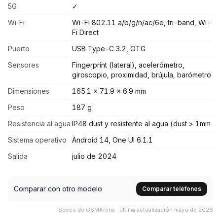
5G
✓
Wi-Fi
Wi-Fi 802.11 a/b/g/n/ac/6e, tri-band, Wi-
Fi Direct
Puerto
USB Type-C 3.2, OTG
Sensores
Fingerprint (lateral), acelerómetro,
giroscopio, proximidad, brújula, barómetro
Dimensiones
165.1 x 71.9 x 6.9 mm
Peso
187 g
Resistencia al agua
IP48 dust y resistente al agua (dust > 1mm
Sistema operativo
Android 14, One UI 6.1.1
Salida
julio de 2024
Comparar con otro modelo
Comparar teléfonos
Specs de GSMArena · última actualización mayo de 2026