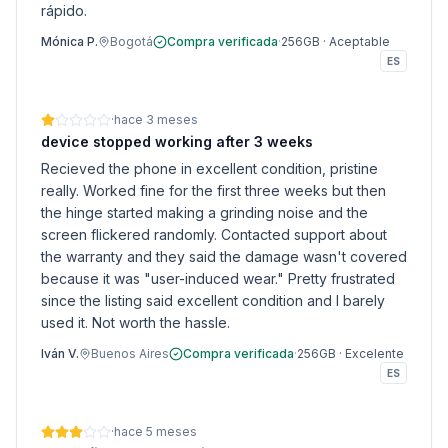
rápido.
Mónica P.
Bogotá
Compra verificada
·
256GB
·
Aceptable
ES
·
hace 3 meses
device stopped working after 3 weeks
Recieved the phone in excellent condition, pristine
really. Worked fine for the first three weeks but then
the hinge started making a grinding noise and the
screen flickered randomly. Contacted support about
the warranty and they said the damage wasn't covered
because it was "user-induced wear." Pretty frustrated
since the listing said excellent condition and I barely
used it. Not worth the hassle.
Iván V.
Buenos Aires
Compra verificada
·
256GB
·
Excelente
ES
·
hace 5 meses