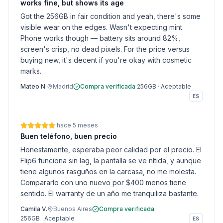
works fine, but shows its age
Got the 256GB in fair condition and yeah, there's some
visible wear on the edges. Wasn't expecting mint.
Phone works though — battery sits around 82%,
screen's crisp, no dead pixels. For the price versus
buying new, it's decent if you're okay with cosmetic
marks.
Mateo N.
Madrid
Compra verificada
·
256GB
·
Aceptable
ES
·
hace 5 meses
Buen teléfono, buen precio
Honestamente, esperaba peor calidad por el precio. El
Flip6 funciona sin lag, la pantalla se ve nítida, y aunque
tiene algunos rasguños en la carcasa, no me molesta.
Compararlo con uno nuevo por $400 menos tiene
sentido. El warranty de un año me tranquiliza bastante.
Camila V.
Buenos Aires
Compra verificada
·
256GB
·
Aceptable
ES