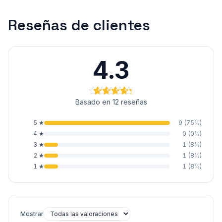
Reseñas de clientes
4.3
Basado en 12 reseñas
5
★
9
(
75
%)
4
★
0
(
0
%)
3
★
1
(
8
%)
2
★
1
(
8
%)
1
★
1
(
8
%)
Mostrar