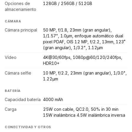
Opciones de
128GB / 256GB / 512GB
almacenamiento
CÁMARA
Cámara principal
50 MP, f/1.8, 23mm (gran angular),
1/1.57", 1.0µm, enfoque automático dual
pixel PDAF, OIS 12 MP, f/2.2, 13mm, 123˚
(gran angular), 1/3.2", 1.12µm
Vídeo
4K@30/60fps, 1080p@60/120/240fps,
HDR10+
Cámara selfie
10 MP, f/2.2, 23mm (gran angular), 1/3.0",
1.22µm
BATERÍA
Capacidad batería
4000 mAh
Carga
25W con cable, QC2.0, 50% in 30 min
15W inalámbrica 4.5W inalámbrica inversa
CONECTIVIDAD Y OTROS