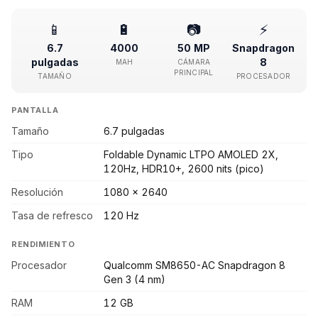
📱
🔋
📷
⚡
6.7
4000
50 MP
Snapdragon
pulgadas
8
MAH
CÁMARA
PRINCIPAL
TAMAÑO
PROCESADOR
PANTALLA
Tamaño
6.7 pulgadas
Tipo
Foldable Dynamic LTPO AMOLED 2X,
120Hz, HDR10+, 2600 nits (pico)
Resolución
1080 x 2640
Tasa de refresco
120 Hz
RENDIMIENTO
Procesador
Qualcomm SM8650-AC Snapdragon 8
Gen 3 (4 nm)
RAM
12 GB