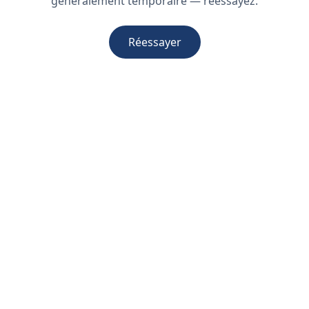
généralement temporaire — réessayez.
Réessayer