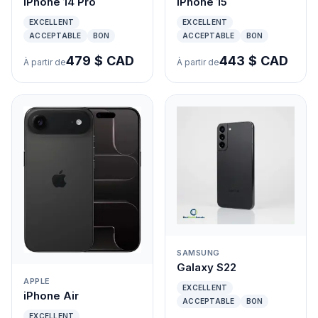
iPhone 14 Pro
iPhone 15
EXCELLENT
EXCELLENT
ACCEPTABLE
BON
ACCEPTABLE
BON
479 $ CAD
443 $ CAD
À partir de
À partir de
SAMSUNG
Galaxy S22
APPLE
EXCELLENT
iPhone Air
ACCEPTABLE
BON
EXCELLENT