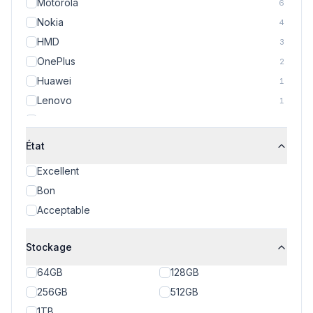
Motorola
6
Nokia
4
HMD
3
OnePlus
2
Huawei
1
Lenovo
1
TCL
1
État
Excellent
Bon
Acceptable
Stockage
64GB
128GB
256GB
512GB
1TB