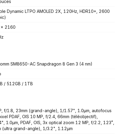
ouces
able Dynamic LTPO AMOLED 2X, 120Hz, HDR10+, 2600
pic)
 x 2160
Hz
comm SM8650-AC Snapdragon 8 Gen 3 (4 nm)
o
B / 512GB / 1TB
, f/1.8, 23mm (grand-angle), 1/1.57", 1.0µm, autofocus
pixel PDAF, OIS 10 MP, f/2.4, 66mm (téléobjectif),
4", 1.0µm, PDAF, OIS, 3x optical zoom 12 MP, f/2.2, 123˚,
(ultra grand-angle), 1/3.2", 1.12µm