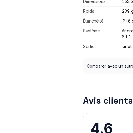
Dimensions
153.5
Poids
239 
Étanchéité
IP48 
Système
Andro
6.1.1
Sortie
juille
Comparer avec un autr
Avis clients
4.6