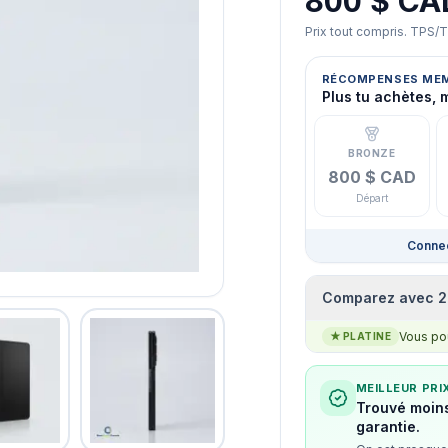
800 $ CA
Prix tout compris. TPS/
RÉCOMPENSES ME
Plus tu achètes, 
BRONZE
800 $ CAD
Départ
Connec
Comparez avec 2
Vous pou
★
PLATINE
MEILLEUR PRI
Trouvé moins
garantie.