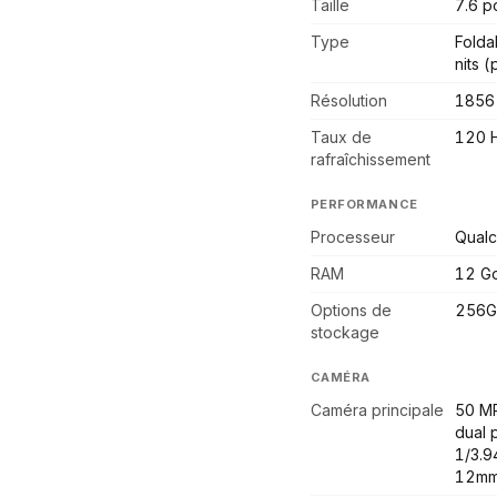
Taille
7.6 p
Type
Fold
nits (
Résolution
1856
Taux de
120 
rafraîchissement
PERFORMANCE
Processeur
Qual
RAM
12 G
Options de
256G
stockage
CAMÉRA
Caméra principale
50 MP
dual 
1/3.9
12mm 