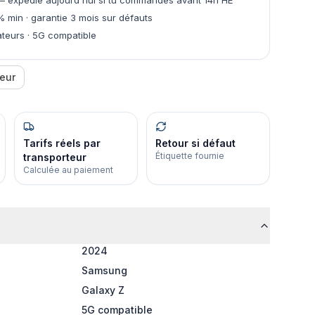
 expédié aujourd'hui si tu commandes avant 14h HE
% min · garantie 3 mois sur défauts
teurs · 5G compatible
eur
Tarifs réels par
Retour si défaut
Étiquette fournie
transporteur
Calculée au paiement
2024
Samsung
Galaxy Z
5G compatible