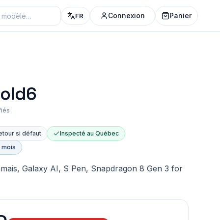
Connexion
Panier
FR
Fold6
fiés
etour si défaut
Inspecté au Québec
e mois
 jamais, Galaxy AI, S Pen, Snapdragon 8 Gen 3 for