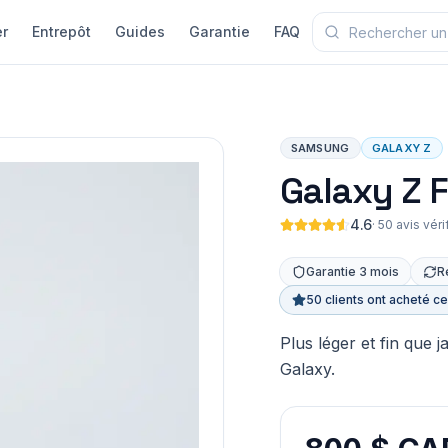
r
Entrepôt
Guides
Garantie
FAQ
SAMSUNG
GALAXY Z
Galaxy Z 
4.6
·
50 avis véri
Garantie 3 mois
R
50 clients ont acheté c
Plus léger et fin que
Galaxy.