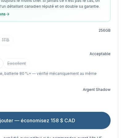
toujours le moins cher. Si jamais ce n'est pas le cas, on
d'un détaillant canadien réputé et on double sa garantie.
ions
256GB
1TB
Acceptable
Excellent
le, batterie 80 %+ — vérifié mécaniquement au même
Argent Shadow
jouter — économisez 158 $ CAD