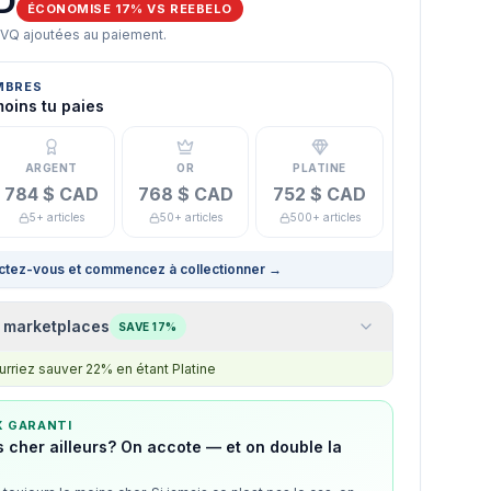
D
ÉCONOMISE 17% VS REEBELO
TVQ ajoutées au paiement.
MBRES
moins tu paies
ARGENT
OR
PLATINE
784 $ CAD
768 $ CAD
752 $ CAD
5+ articles
50+ articles
500+ articles
tez-vous et commencez à collectionner
→
 marketplaces
SAVE 17%
rriez sauver 22% en étant Platine
X GARANTI
 cher ailleurs? On accote — et on double la