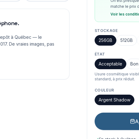
On est presque 
matche le prix 
Voir les condit
léphone.
STOCKAGE
repôt à Québec — le
256GB
512GB
017. De vraies images, pas
ÉTAT
Acceptable
Bon
Usure cosmétique visib
standard, à prix réduit.
COULEUR
Argent Shadow
A