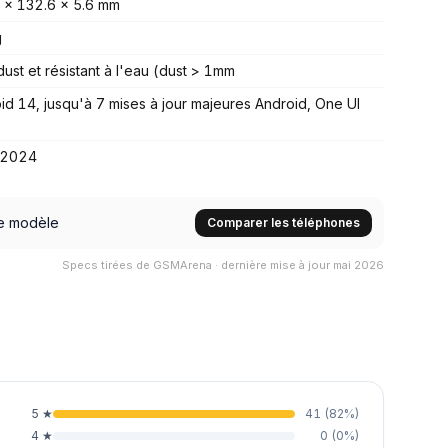
 x 132.6 x 5.6 mm
g
dust et résistant à l'eau (dust > 1mm
id 14, jusqu'à 7 mises à jour majeures Android, One UI
t 2024
e modèle
Comparer les téléphones
Specs tirées de GSMArena · dernière mise à jour mai 2026
5
★
41
(
82
%)
4
★
0
(
0
%)