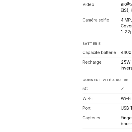
Vidéo
8K@3
EIS),
Caméra selfie
4 MP,
Cover
1.22
BATTERIE
Capacité batterie
4400
Recharge
25W f
inver
CONNECTIVITÉ & AUTRE
5G
✓
Wi-Fi
Wi-Fi
Port
USB 
Capteurs
Finge
bouss