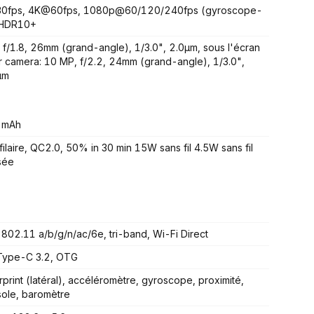
0fps, 4K@60fps, 1080p@60/120/240fps (gyroscope-
 HDR10+
 f/1.8, 26mm (grand-angle), 1/3.0", 2.0µm, sous l'écran
 camera: 10 MP, f/2.2, 24mm (grand-angle), 1/3.0",
µm
 mAh
ilaire, QC2.0, 50% in 30 min 15W sans fil 4.5W sans fil
sée
 802.11 a/b/g/n/ac/6e, tri-band, Wi-Fi Direct
Type-C 3.2, OTG
rprint (latéral), accéléromètre, gyroscope, proximité,
ole, baromètre