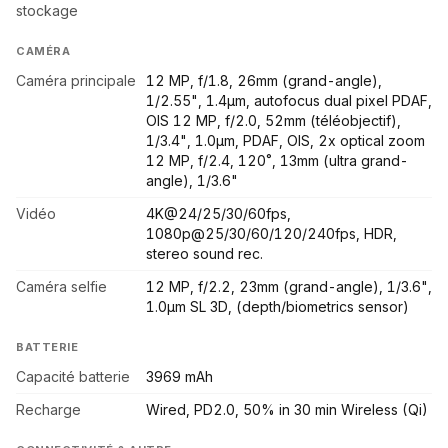
stockage
CAMÉRA
Caméra principale
12 MP, f/1.8, 26mm (grand-angle),
1/2.55", 1.4µm, autofocus dual pixel PDAF,
OIS 12 MP, f/2.0, 52mm (téléobjectif),
1/3.4", 1.0µm, PDAF, OIS, 2x optical zoom
12 MP, f/2.4, 120˚, 13mm (ultra grand-
angle), 1/3.6"
Vidéo
4K@24/25/30/60fps,
1080p@25/30/60/120/240fps, HDR,
stereo sound rec.
Caméra selfie
12 MP, f/2.2, 23mm (grand-angle), 1/3.6",
1.0µm SL 3D, (depth/biometrics sensor)
BATTERIE
Capacité batterie
3969 mAh
Recharge
Wired, PD2.0, 50% in 30 min Wireless (Qi)