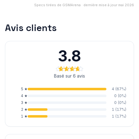
Specs tirées de GSMArena · dernière mise à jour mai 2026
Avis clients
3.8
Basé sur 6 avis
5
★
4
(
67
%)
4
★
0
(
0
%)
3
★
0
(
0
%)
2
★
1
(
17
%)
1
★
1
(
17
%)