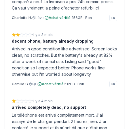
comparé à neuf. La livraison a pris 24h comme promis.
Ça vaut vraiment la peine d'acheter refurbi ici.
Charlotte H.
Lévis
Achat vérifié
·
256GB
·
Bon
FR
·
il y a 3 mois
decent phone, battery already dropping
Arrived in good condition like advertised. Screen looks
clean, no scratches. But the battery's already at 82%
after a week of normal use. Listing said "good"
condition so I expected better. Phone works fine
otherwise but I'm worried about longevity.
Camille G.
QC
Achat vérifié
·
512GB
·
Bon
FR
·
il y a 4 mois
arrived completely dead, no support
Le téléphone est arrivé complètement mort. J'ai
essayé de le charger pendant 2 heures, rien. J'ai
contacté le support et ils m'ont dit que c'était mon