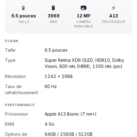
📱
🔋
📷
⚡
6.5 pouces
3969
12 MP
A13
TAILLE
MAH
CAMÉRA
PROCESSEUR
PRINCIPALE
ÉCRAN
Taille
6.5 pouces
Type
Super Retina XDR OLED, HDR10, Dolby
Vision, 800 nits (HBM), 1200 nits (pic)
Résolution
1242 x 2688
Taux de
60 Hz
rafraîchissement
PERFORMANCE
Processeur
Apple A13 Bionic (7 nm+)
RAM
4 Go
Options de
64GB / 256GB / 512GB