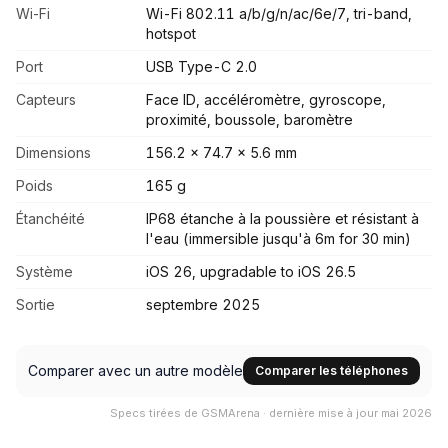
Wi-Fi
Wi-Fi 802.11 a/b/g/n/ac/6e/7, tri-band,
hotspot
Port
USB Type-C 2.0
Capteurs
Face ID, accéléromètre, gyroscope,
proximité, boussole, baromètre
Dimensions
156.2 x 74.7 x 5.6 mm
Poids
165 g
Étanchéité
IP68 étanche à la poussière et résistant à
l'eau (immersible jusqu'à 6m for 30 min)
Système
iOS 26, upgradable to iOS 26.5
Sortie
septembre 2025
Comparer avec un autre modèle
Comparer les téléphones
Specs tirées de GSMArena · dernière mise à jour mai 2026