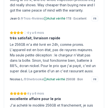
did really shows. Way cheaper than buying new and I
got the same peace of mind with the warranty.
Jean G.
Trois-Rivières
Achat vérifié
·
1TB
·
Excellent
FR
·
il y a 6 mois
très satisfait, livraison rapide
Le 256GB m'a été livré en 24h, comme promis.
L'appareil est en bon état, pas de rayures majeures.
Ma seule petite déception : le chargeur n'était pas
dans la boîte. Sinon, tout fonctionne bien, batterie à
88%, écran nickel. Pour le prix que j'ai payé, c'est un
super deal. La garantie d'un an c'est rassurant aussi.
Nicolas L.
Sherbrooke
Achat vérifié
·
256GB
·
Bon
FR
·
il y a 6 mois
excellente affaire pour le prix
J'ai acheté le modèle 256GB et franchement, je suis