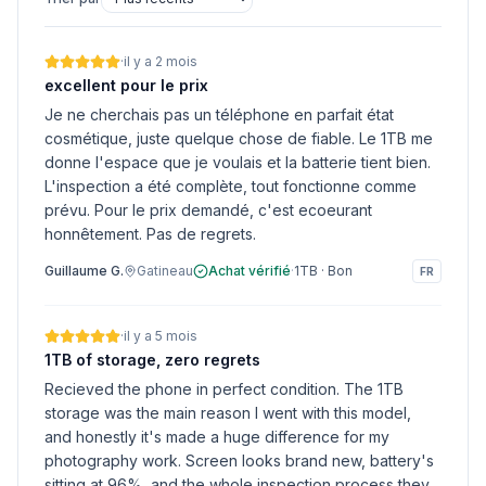
·
il y a 2 mois
excellent pour le prix
Je ne cherchais pas un téléphone en parfait état
cosmétique, juste quelque chose de fiable. Le 1TB me
donne l'espace que je voulais et la batterie tient bien.
L'inspection a été complète, tout fonctionne comme
prévu. Pour le prix demandé, c'est ecoeurant
honnêtement. Pas de regrets.
Guillaume G.
Gatineau
Achat vérifié
·
1TB
·
Bon
FR
·
il y a 5 mois
1TB of storage, zero regrets
Recieved the phone in perfect condition. The 1TB
storage was the main reason I went with this model,
and honestly it's made a huge difference for my
photography work. Screen looks brand new, battery's
sitting at 96%, and the whole inspection process they