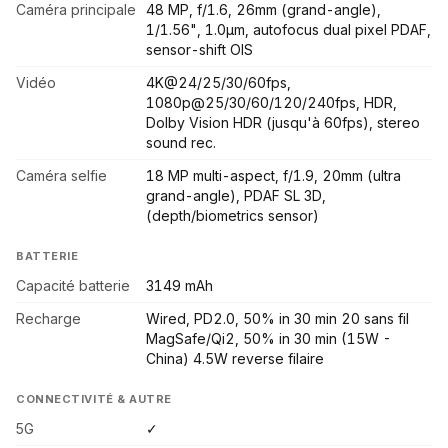
Caméra principale
48 MP, f/1.6, 26mm (grand-angle),
1/1.56", 1.0µm, autofocus dual pixel PDAF,
sensor-shift OIS
Vidéo
4K@24/25/30/60fps,
1080p@25/30/60/120/240fps, HDR,
Dolby Vision HDR (jusqu'à 60fps), stereo
sound rec.
Caméra selfie
18 MP multi-aspect, f/1.9, 20mm (ultra
grand-angle), PDAF SL 3D,
(depth/biometrics sensor)
BATTERIE
Capacité batterie
3149 mAh
Recharge
Wired, PD2.0, 50% in 30 min 20 sans fil
MagSafe/Qi2, 50% in 30 min (15W -
China) 4.5W reverse filaire
CONNECTIVITÉ & AUTRE
5G
✓