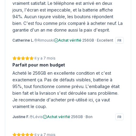
vraiment satisfait. Le téléphone est arrivé en deux
jours, l'écran est impeccable, et la batterie affiche
94%. Aucun rayure visible, les boutons répondent
bien. C'est fou comme prix comparé à acheter neuf. La
garantie d'un an me donne aussi la paix d'esprit.
Catherine L.
Rimouski
Achat vérifié
·
256GB
·
Excellent
FR
·
il y a 7 mois
Parfait pour mon budget
Acheté le 256GB en excellente condition et c'est
exactement ça. Pas de défauts visibles, batterie à
95%, tout fonctionne comme prévu. L'emballage était
bien fait et la livraison s'est déroulée sans problème.
Je recommande d'acheter pré-utilisé ici, ça vaut
vraiment le coup.
Justine F.
Lévis
Achat vérifié
·
256GB
·
Bon
FR
·
il y a 7 mois