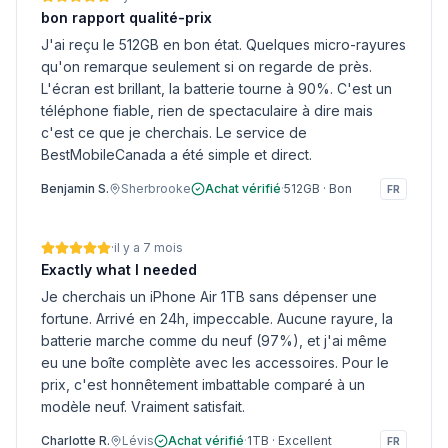
bon rapport qualité-prix
J'ai reçu le 512GB en bon état. Quelques micro-rayures
qu'on remarque seulement si on regarde de près.
L'écran est brillant, la batterie tourne à 90%. C'est un
téléphone fiable, rien de spectaculaire à dire mais
c'est ce que je cherchais. Le service de
BestMobileCanada a été simple et direct.
Benjamin S.
Sherbrooke
Achat vérifié
·
512GB
·
Bon
FR
·
il y a 7 mois
Exactly what I needed
Je cherchais un iPhone Air 1TB sans dépenser une
fortune. Arrivé en 24h, impeccable. Aucune rayure, la
batterie marche comme du neuf (97%), et j'ai même
eu une boîte complète avec les accessoires. Pour le
prix, c'est honnêtement imbattable comparé à un
modèle neuf. Vraiment satisfait.
Charlotte R.
Lévis
Achat vérifié
·
1TB
·
Excellent
FR