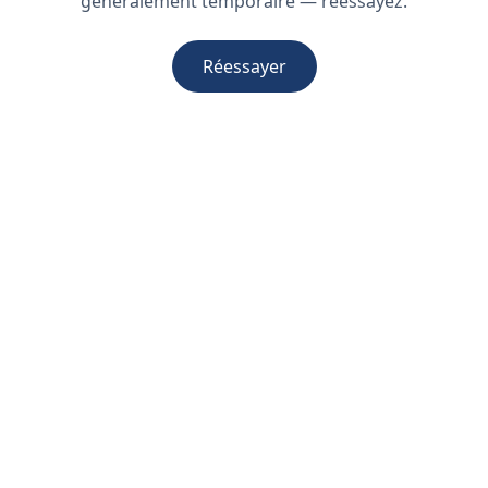
généralement temporaire — réessayez.
Réessayer