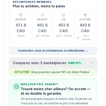
RÉCOMPENSES MEMBRES
Plus tu achètes, moins tu paies
BRONZE
ARGENT
OR
PLATINE
471 $
461 $
452 $
443 $
CAD
CAD
CAD
CAD
Départ
5+ articles
50+ articles
500+
articles
Connectez-vous et commencez à collectionner
→
Comparez avec 2 marketplaces
SAVE 10%
Vous pourriez sauver 16% en étant Platine
★
PLATINE
MEILLEUR PRIX GARANTI
Trouvé moins cher ailleurs? On accote —
et on double la garantie.
On est presque toujours le moins cher. Si jamais ce
n'est pas le cas, on matche le prix d'un détaillant