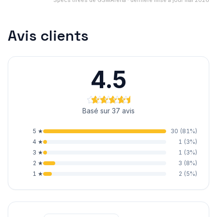
Specs tirées de GSMArena · dernière mise à jour mai 2026
Avis clients
4.5
Basé sur 37 avis
5
★
30
(
81
%)
4
★
1
(
3
%)
3
★
1
(
3
%)
2
★
3
(
8
%)
1
★
2
(
5
%)