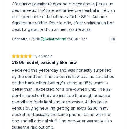
C'est mon premier téléphone d'occasion et j'étais un
peu nerveux. L'iPhone est arrivé bien emballé, l'écran
est impeccable et la batterie affiche 89%. Aucune
égratignure visible. Pour le prix, c'est vraiment un bon
deal. La garantie d'un an me rassure aussi.
Charlotte T.
NB
Achat vérifié
·
256GB
·
Bon
FR
·
il y a 2 mois
512GB model, basically like new
Recieved this yesterday and was honestly surprised
by the condition. The screen is flawless, no scratches
on the back either. Battery's sitting at 98% which is
better than I expected for a pre-owned unit. The 32-
point inspection they do must be thorough because
everything feels tight and responsive. At this price
versus buying new, I'm getting an extra $200 in my
pocket for basically the same phone. Came with the
box and all original stuff. The one-year warranty also
takes the risk out of it.