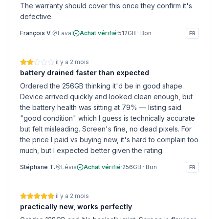
The warranty should cover this once they confirm it's
defective.
François V.
Laval
Achat vérifié
·
512GB
·
Bon
FR
·
il y a 2 mois
battery drained faster than expected
Ordered the 256GB thinking it'd be in good shape.
Device arrived quickly and looked clean enough, but
the battery health was sitting at 79% — listing said
"good condition" which I guess is technically accurate
but felt misleading. Screen's fine, no dead pixels. For
the price I paid vs buying new, it's hard to complain too
much, but I expected better given the rating.
Stéphane T.
Lévis
Achat vérifié
·
256GB
·
Bon
FR
·
il y a 2 mois
practically new, works perfectly