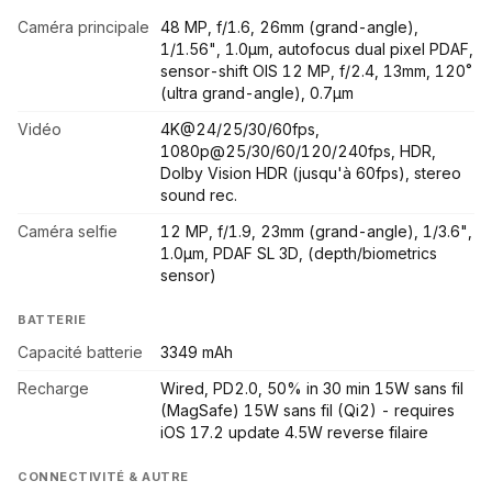
Caméra principale
48 MP, f/1.6, 26mm (grand-angle),
1/1.56", 1.0µm, autofocus dual pixel PDAF,
sensor-shift OIS 12 MP, f/2.4, 13mm, 120˚
(ultra grand-angle), 0.7µm
Vidéo
4K@24/25/30/60fps,
1080p@25/30/60/120/240fps, HDR,
Dolby Vision HDR (jusqu'à 60fps), stereo
sound rec.
Caméra selfie
12 MP, f/1.9, 23mm (grand-angle), 1/3.6",
1.0µm, PDAF SL 3D, (depth/biometrics
sensor)
BATTERIE
Capacité batterie
3349 mAh
Recharge
Wired, PD2.0, 50% in 30 min 15W sans fil
(MagSafe) 15W sans fil (Qi2) - requires
iOS 17.2 update 4.5W reverse filaire
CONNECTIVITÉ & AUTRE