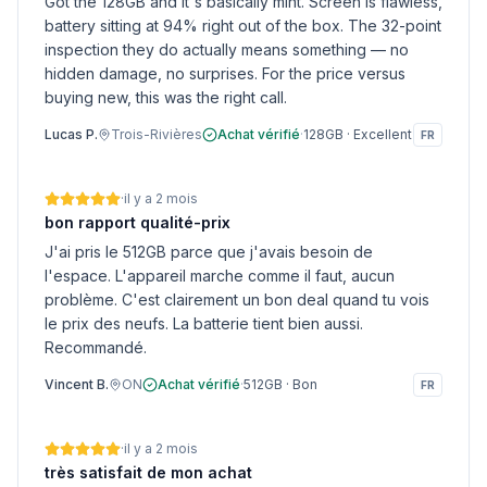
Got the 128GB and it's basically mint. Screen is flawless,
battery sitting at 94% right out of the box. The 32-point
inspection they do actually means something — no
hidden damage, no surprises. For the price versus
buying new, this was the right call.
Lucas P.
Trois-Rivières
Achat vérifié
·
128GB
·
Excellent
FR
·
il y a 2 mois
bon rapport qualité-prix
J'ai pris le 512GB parce que j'avais besoin de
l'espace. L'appareil marche comme il faut, aucun
problème. C'est clairement un bon deal quand tu vois
le prix des neufs. La batterie tient bien aussi.
Recommandé.
Vincent B.
ON
Achat vérifié
·
512GB
·
Bon
FR
·
il y a 2 mois
très satisfait de mon achat