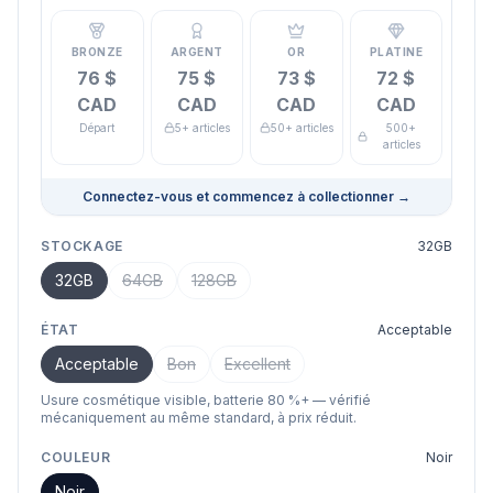
BRONZE
ARGENT
OR
PLATINE
76 $
75 $
73 $
72 $
CAD
CAD
CAD
CAD
Départ
5+ articles
50+ articles
500+
articles
Connectez-vous et commencez à collectionner
→
STOCKAGE
32GB
32GB
64GB
128GB
ÉTAT
Acceptable
Acceptable
Bon
Excellent
Usure cosmétique visible, batterie 80 %+ — vérifié
mécaniquement au même standard, à prix réduit.
COULEUR
Noir
Noir