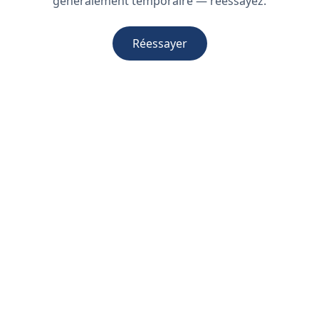
généralement temporaire — réessayez.
Réessayer