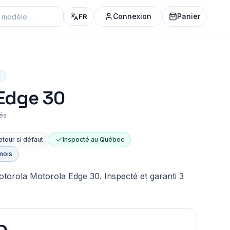
Connexion
Panier
FR
A
Edge 30
iés
etour si défaut
Inspecté au Québec
mois
orola Motorola Edge 30. Inspecté et garanti 3