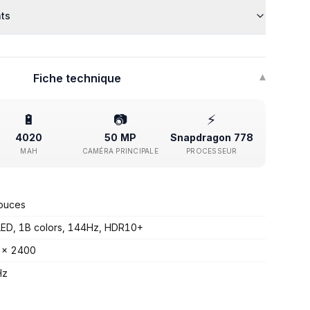
nts
Fiche technique
▾
🔋
📷
⚡
4020
50 MP
Snapdragon 778
MAH
CAMÉRA PRINCIPALE
PROCESSEUR
ouces
D, 1B colors, 144Hz, HDR10+
 x 2400
Hz