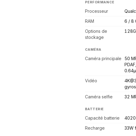
PERFORMANCE
Processeur
Qual
RAM
6 / 8
Options de
128G
stockage
CAMÉRA
Caméra principale
50 MP
PDAF,
0.64µ
Vidéo
4K@3
gyro
Caméra selfie
32 MP
BATTERIE
Capacité batterie
4020
Recharge
33W fi