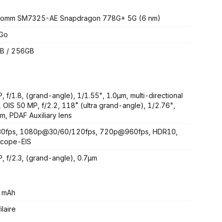
comm SM7325-AE Snapdragon 778G+ 5G (6 nm)
 Go
B / 256GB
, f/1.8, (grand-angle), 1/1.55", 1.0µm, multi-directional
 OIS 50 MP, f/2.2, 118˚ (ultra grand-angle), 1/2.76",
m, PDAF Auxiliary lens
0fps, 1080p@30/60/120fps, 720p@960fps, HDR10,
scope-EIS
, f/2.3, (grand-angle), 0.7µm
 mAh
laire