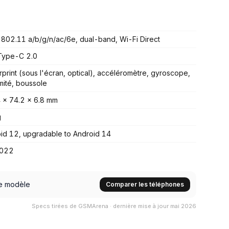
 802.11 a/b/g/n/ac/6e, dual-band, Wi-Fi Direct
Type-C 2.0
rprint (sous l'écran, optical), accéléromètre, gyroscope,
mité, boussole
 x 74.2 x 6.8 mm
g
id 12, upgradable to Android 14
2022
e modèle
Comparer les téléphones
Specs tirées de GSMArena · dernière mise à jour mai 2026