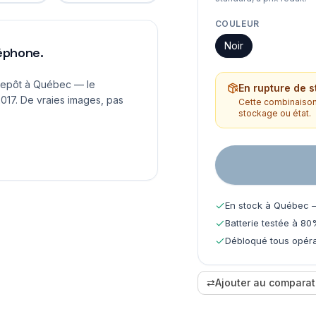
COULEUR
Noir
léphone.
repôt à Québec — le
En rupture de s
017. De vraies images, pas
Cette combinaison 
stockage ou état.
En stock à Québec —
Batterie testée à 80
Débloqué tous opéra
⇄
Ajouter au comparat