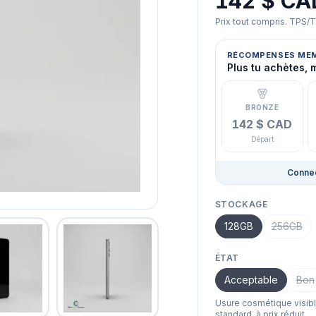
142 $ CA
Prix tout compris. TPS/
RÉCOMPENSES ME
Plus tu achètes, 
BRONZE
142 $ CAD
Départ
Connec
STOCKAGE
128GB
256GB
ÉTAT
Acceptable
Bon
Usure cosmétique visib
standard, à prix réduit.