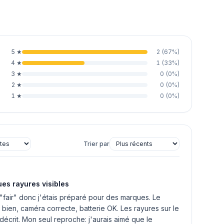
5
★
2
(
67
%)
4
★
1
(
33
%)
3
★
0
(
0
%)
2
★
0
(
0
%)
1
★
0
(
0
%)
Trier par
ues rayures visibles
e "fair" donc j'étais préparé pour des marques. Le
bien, caméra correcte, batterie OK. Les rayures sur le
écrit. Mon seul reproche: j'aurais aimé que le