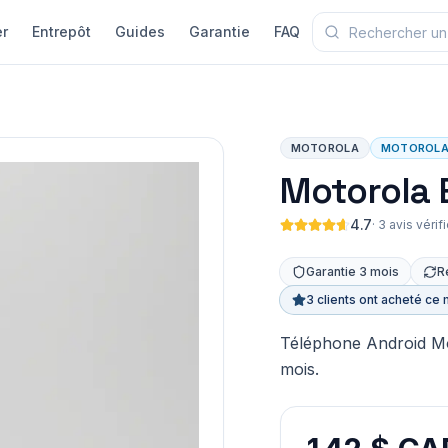
r
Entrepôt
Guides
Garantie
FAQ
MOTOROLA
MOTOROL
Motorola 
4.7
·
3 avis vérif
Garantie 3 mois
R
3 clients ont acheté ce 
Téléphone Android Mot
mois.