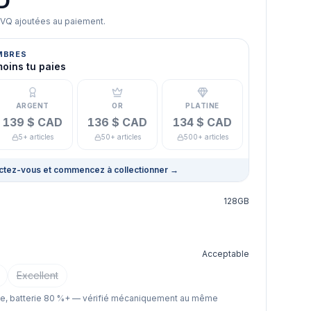
D
TVQ ajoutées au paiement.
MBRES
moins tu paies
ARGENT
OR
PLATINE
139 $ CAD
136 $ CAD
134 $ CAD
5+ articles
50+ articles
500+ articles
tez-vous et commencez à collectionner
→
128GB
Acceptable
Excellent
le, batterie 80 %+ — vérifié mécaniquement au même