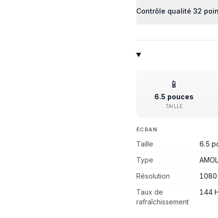
Contrôle qualité 32 poi
📱
6.5 pouces
TAILLE
ÉCRAN
Taille
6.5 p
Type
AMOLE
Résolution
1080
Taux de
144 
rafraîchissement