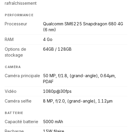
rafraîchissement
PERFORMANCE
Processeur
Qualcomm SM6225 Snapdragon 680 4G
(6 nm)
RAM
4 Go
Options de
64GB / 128GB
stockage
CAMÉRA
Caméra principale
50 MP, f/1.8, (grand-angle), 0.64µm,
PDAF
Vidéo
1080p@30fps
Caméra selfie
8 MP, f/2.0, (grand-angle), 1.12µm
BATTERIE
Capacité batterie
5000 mAh
Recharge
15W filaire