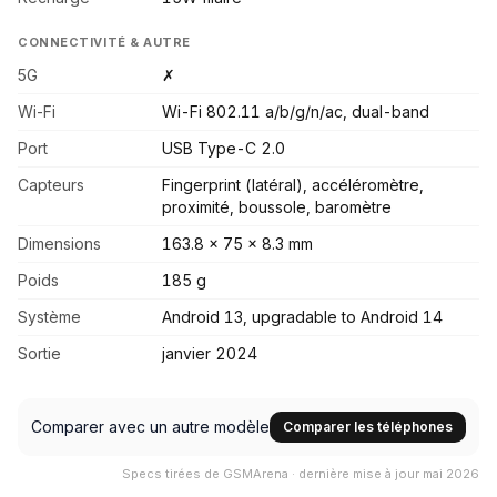
CONNECTIVITÉ & AUTRE
5G
✗
Wi-Fi
Wi-Fi 802.11 a/b/g/n/ac, dual-band
Port
USB Type-C 2.0
Capteurs
Fingerprint (latéral), accéléromètre,
proximité, boussole, baromètre
Dimensions
163.8 x 75 x 8.3 mm
Poids
185 g
Système
Android 13, upgradable to Android 14
Sortie
janvier 2024
Comparer avec un autre modèle
Comparer les téléphones
Specs tirées de GSMArena · dernière mise à jour mai 2026