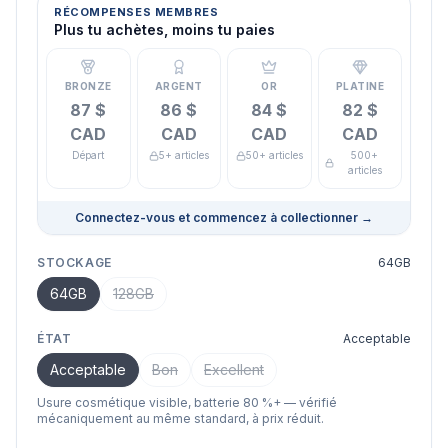
RÉCOMPENSES MEMBRES
Plus tu achètes, moins tu paies
BRONZE
ARGENT
OR
PLATINE
87 $
86 $
84 $
82 $
CAD
CAD
CAD
CAD
Départ
5+ articles
50+ articles
500+
articles
Connectez-vous et commencez à collectionner
→
STOCKAGE
64GB
64GB
128GB
ÉTAT
Acceptable
Acceptable
Bon
Excellent
Usure cosmétique visible, batterie 80 %+ — vérifié
mécaniquement au même standard, à prix réduit.