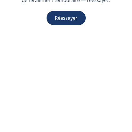
généralement temporaire — réessayez.
Réessayer