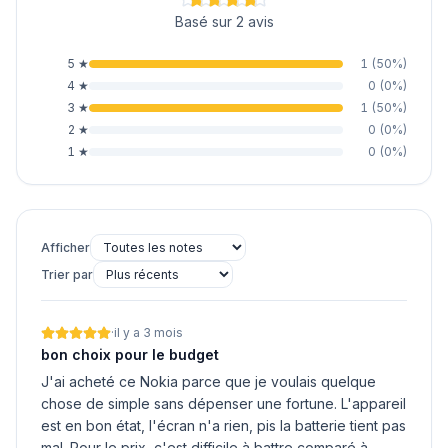
Basé sur 2 avis
5
★
1
(
50
%)
4
★
0
(
0
%)
3
★
1
(
50
%)
2
★
0
(
0
%)
1
★
0
(
0
%)
Afficher
Trier par
·
il y a 3 mois
bon choix pour le budget
J'ai acheté ce Nokia parce que je voulais quelque
chose de simple sans dépenser une fortune. L'appareil
est en bon état, l'écran n'a rien, pis la batterie tient pas
mal. Pour le prix, c'est difficile à battre comparé à