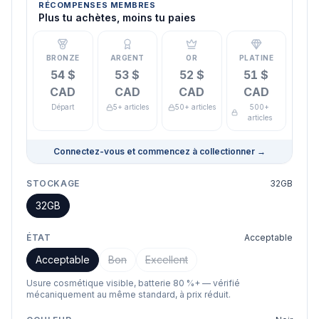
RÉCOMPENSES MEMBRES
Plus tu achètes, moins tu paies
BRONZE
ARGENT
OR
PLATINE
54 $
53 $
52 $
51 $
CAD
CAD
CAD
CAD
Départ
5+ articles
50+ articles
500+
articles
Connectez-vous et commencez à collectionner
→
STOCKAGE
32GB
32GB
ÉTAT
Acceptable
Acceptable
Bon
Excellent
Usure cosmétique visible, batterie 80 %+ — vérifié
mécaniquement au même standard, à prix réduit.