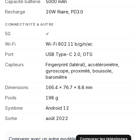
Capacité batterie
5000 mAh
Recharge
20W filaire, PD3.0
CONNECTIVITÉ & AUTRE
5G
✓
Wi-Fi
Wi-Fi 802.11 b/g/n/ac
Port
USB Type-C 2.0, OTG
Capteurs
Fingerprint (latéral), accéléromètre,
gyroscope, proximité, boussole,
baromètre
Dimensions
166.4 x 76.7 x 8.8 mm
Poids
198 g
Système
Android 12
Sortie
août 2022
Comparer avec un autre modèle
Comparer les téléphones