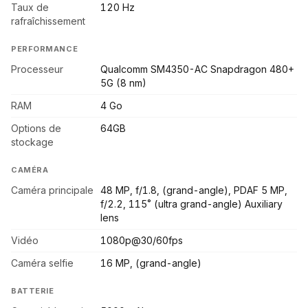
Taux de
120 Hz
rafraîchissement
PERFORMANCE
Processeur
Qualcomm SM4350-AC Snapdragon 480+
5G (8 nm)
RAM
4 Go
Options de
64GB
stockage
CAMÉRA
Caméra principale
48 MP, f/1.8, (grand-angle), PDAF 5 MP,
f/2.2, 115˚ (ultra grand-angle) Auxiliary
lens
Vidéo
1080p@30/60fps
Caméra selfie
16 MP, (grand-angle)
BATTERIE