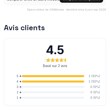
Specs tirées de GSMArena · dernière mise à jour mai 2026
Avis clients
4.5
Basé sur 2 avis
5
★
1
(
50
%)
4
★
1
(
50
%)
3
★
0
(
0
%)
2
★
0
(
0
%)
1
★
0
(
0
%)