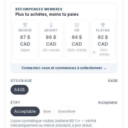
RÉCOMPENSES MEMBRES
Plus tu achètes, moins tu paies
BRONZE
ARGENT
OR
PLATINE
87 $
86 $
84 $
82 $
CAD
CAD
CAD
CAD
Départ
5+ articles
50+ articles
500+
articles
Connectez-vous et commencez à collectionner
→
STOCKAGE
64GB
64GB
ÉTAT
Acceptable
Acceptable
Bon
Excellent
Usure cosmétique visible, batterie 80 %+ — vérifié
mécaniquement au même standard, à prix réduit.