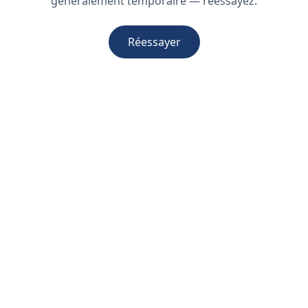
généralement temporaire — réessayez.
Réessayer