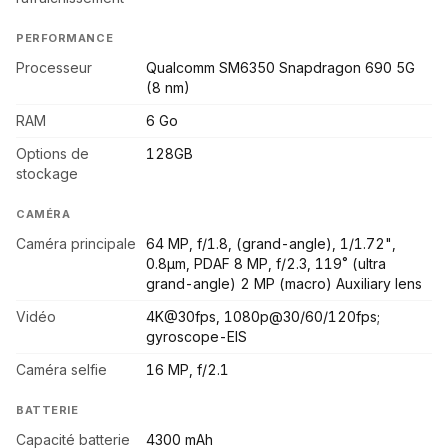
PERFORMANCE
Processeur
Qualcomm SM6350 Snapdragon 690 5G
(8 nm)
RAM
6 Go
Options de
128GB
stockage
CAMÉRA
Caméra principale
64 MP, f/1.8, (grand-angle), 1/1.72",
0.8µm, PDAF 8 MP, f/2.3, 119˚ (ultra
grand-angle) 2 MP (macro) Auxiliary lens
Vidéo
4K@30fps, 1080p@30/60/120fps;
gyroscope-EIS
Caméra selfie
16 MP, f/2.1
BATTERIE
Capacité batterie
4300 mAh