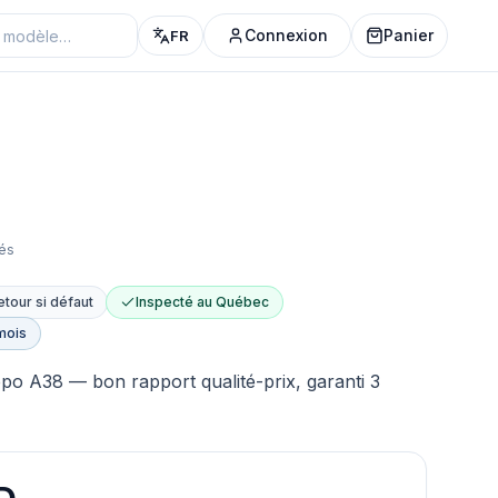
Connexion
Panier
FR
iés
etour si défaut
Inspecté au Québec
mois
 A38 — bon rapport qualité-prix, garanti 3