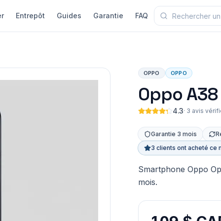
r
Entrepôt
Guides
Garantie
FAQ
OPPO
OPPO
Oppo A38
4.3
·
3 avis vérif
Garantie 3 mois
R
3 clients ont acheté ce 
Smartphone Oppo Oppo
mois.