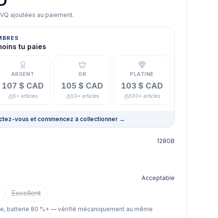
D
TVQ ajoutées au paiement.
MBRES
moins tu paies
ARGENT
OR
PLATINE
107 $ CAD
105 $ CAD
103 $ CAD
5+ articles
50+ articles
500+ articles
tez-vous et commencez à collectionner
→
128GB
Acceptable
Excellent
le, batterie 80 %+ — vérifié mécaniquement au même