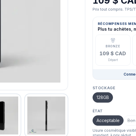
109 $ CA
Prix tout compris. TPS/
RÉCOMPENSES ME
Plus tu achètes, 
BRONZE
109 $ CAD
Départ
Connec
STOCKAGE
128GB
ÉTAT
Acceptable
Bon
Usure cosmétique visib
standard, à prix réduit.