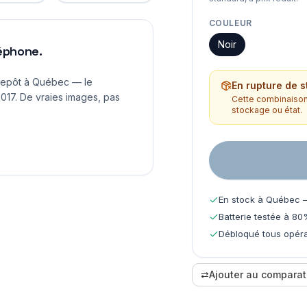
COULEUR
Noir
léphone.
repôt à Québec — le
En rupture de s
017. De vraies images, pas
Cette combinaison 
stockage ou état.
En stock à Québec —
Batterie testée à 80
Débloqué tous opéra
⇄
Ajouter au comparat