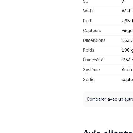
5G
✗
Wi-Fi
Wi-Fi
Port
USB 
Capteurs
Finge
Dimensions
163.7
Poids
190 
Étanchéité
IP54 
Système
Andro
Sortie
sept
Comparer avec un autr