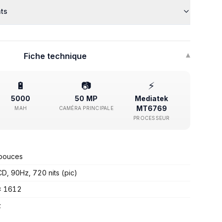
nts
Fiche technique
▾
🔋
📷
⚡
5000
50 MP
Mediatek
MT6769
MAH
CAMÉRA PRINCIPALE
PROCESSEUR
pouces
CD, 90Hz, 720 nits (pic)
x 1612
z