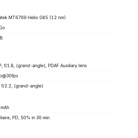
tek MT6769 Helio G85 (12 nm)
 Go
B
, f/1.8, (grand-angle), PDAF Auxiliary lens
p@30fps
 f/2.2, (grand-angle)
 mAh
ilaire, PD, 50% in 30 min