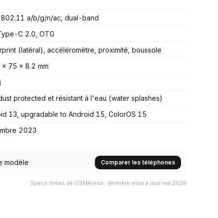
 802.11 a/b/g/n/ac, dual-band
Type-C 2.0, OTG
rprint (latéral), accéléromètre, proximité, boussole
 x 75 x 8.2 mm
g
dust protected et résistant à l'eau (water splashes)
id 13, upgradable to Android 15, ColorOS 15
embre 2023
e modèle
Comparer les téléphones
Specs tirées de GSMArena · dernière mise à jour mai 2026