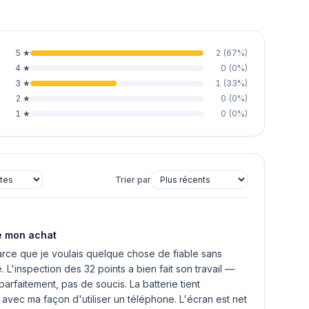
5
★
2
(
67
%)
4
★
0
(
0
%)
3
★
1
(
33
%)
2
★
0
(
0
%)
1
★
0
(
0
%)
Trier par
de mon achat
arce que je voulais quelque chose de fiable sans
 L'inspection des 32 points a bien fait son travail —
parfaitement, pas de soucis. La batterie tient
 avec ma façon d'utiliser un téléphone. L'écran est net