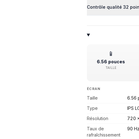
Contrôle qualité 32 poi
📱
6.56 pouces
TAILLE
ÉCRAN
Taille
6.56 
Type
IPS L
Résolution
720 
Taux de
90 H
rafraîchissement