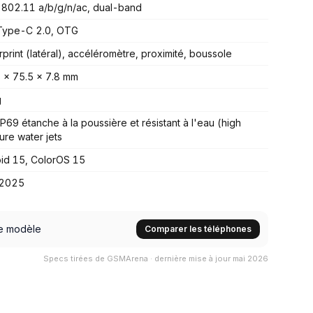
 802.11 a/b/g/n/ac, dual-band
Type-C 2.0, OTG
rprint (latéral), accéléromètre, proximité, boussole
 x 75.5 x 7.8 mm
g
IP69 étanche à la poussière et résistant à l'eau (high
ure water jets
id 15, ColorOS 15
 2025
e modèle
Comparer les téléphones
Specs tirées de GSMArena · dernière mise à jour mai 2026