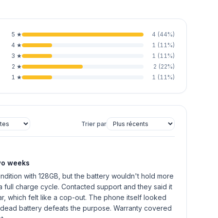
5
★
4
(
44
%)
4
★
1
(
11
%)
3
★
1
(
11
%)
2
★
2
(
22
%)
1
★
1
(
11
%)
Trier par
two weeks
ondition with 128GB, but the battery wouldn't hold more
 full charge cycle. Contacted support and they said it
r, which felt like a cop-out. The phone itself looked
a dead battery defeats the purpose. Warranty covered