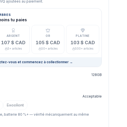
TVQ ajoutées au paiement.
MBRES
moins tu paies
ARGENT
OR
PLATINE
107 $ CAD
105 $ CAD
103 $ CAD
5+ articles
50+ articles
500+ articles
tez-vous et commencez à collectionner
→
128GB
Acceptable
Excellent
le, batterie 80 %+ — vérifié mécaniquement au même