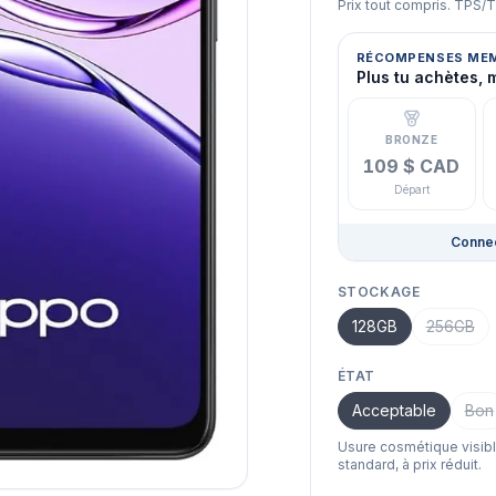
Prix tout compris. TPS/
RÉCOMPENSES ME
Plus tu achètes, 
BRONZE
109 $ CAD
Départ
Connec
STOCKAGE
128GB
256GB
ÉTAT
Acceptable
Bon
Usure cosmétique visib
standard, à prix réduit.