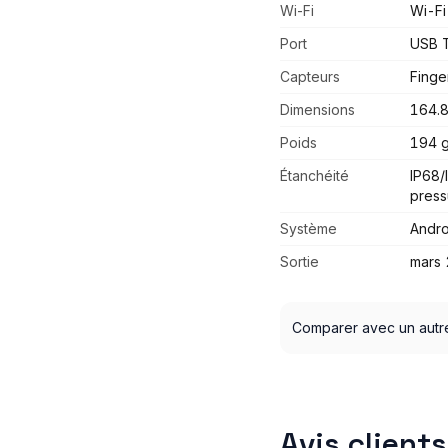
Wi-Fi
Wi-Fi
Port
USB 
Capteurs
Finge
Dimensions
164.8
Poids
194 
Étanchéité
IP68/
press
Système
Andro
Sortie
mars
Comparer avec un autr
Avis clients