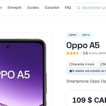
r
Entrepôt
Guides
Garantie
FAQ
OPPO
OPPO
Oppo A5
3.6
·
9 avis vérif
Garantie 3 mois
R
9 clients ont acheté ce 
Smartphone Oppo Oppo
109 $ CA