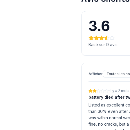
3.6
Basé sur 9 avis
Afficher
·
il y a 2 mois
battery died after 
Listed as excellent c
than 30% even after a
was within normal wea
fine, no cracks, but 