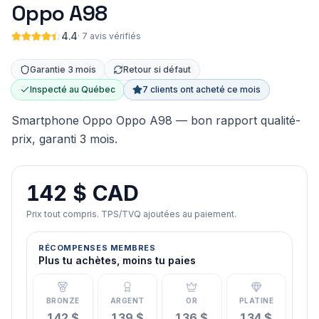
Oppo A98
4.4
·
7 avis vérifiés
Garantie 3 mois
Retour si défaut
Inspecté au Québec
7 clients ont acheté ce mois
Smartphone Oppo Oppo A98 — bon rapport qualité-
prix, garanti 3 mois.
142 $ CAD
Prix tout compris. TPS/TVQ ajoutées au paiement.
RÉCOMPENSES MEMBRES
Plus tu achètes, moins tu paies
BRONZE
ARGENT
OR
PLATINE
142 $
139 $
136 $
134 $