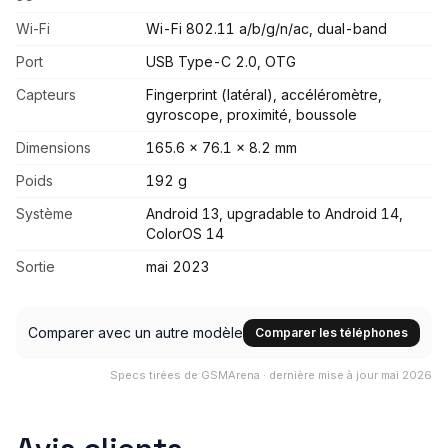
Wi-Fi
Wi-Fi 802.11 a/b/g/n/ac, dual-band
Port
USB Type-C 2.0, OTG
Capteurs
Fingerprint (latéral), accéléromètre,
gyroscope, proximité, boussole
Dimensions
165.6 x 76.1 x 8.2 mm
Poids
192 g
Système
Android 13, upgradable to Android 14,
ColorOS 14
Sortie
mai 2023
Comparer avec un autre modèle
Comparer les téléphones
Specs tirées de GSMArena · dernière mise à jour mai 2026