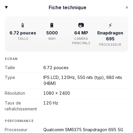
Fiche technique
▾
📱
🔋
📷
⚡
6.72 pouces
5000
64 MP
Snapdragon
695
TAILLE
MAH
CAMÉRA
PRINCIPALE
PROCESSEUR
ÉCRAN
Taille
6.72 pouces
Type
IPS LCD, 120Hz, 550 nits (typ), 680 nits
(HBM)
Résolution
1080 x 2400
Taux de
120 Hz
rafraîchissement
PERFORMANCE
Processeur
Qualcomm SM6375 Snapdragon 695 5G