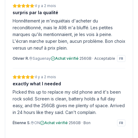
·
il y a 2 mois
surpris par la qualité
Honnêtement je m'inquiétais d'acheter du
reconditionné, mais le A98 m'a bluffé. Les petites
marques qu'ils mentionnaient, je les vois à peine.
L'écran marche super bien, aucun problème. Bon choix
versus un neuf à prix plein.
Olivier R.
Saguenay
Achat vérifié
·
256GB
·
Acceptable
FR
·
il y a 2 mois
exactly what I needed
Picked this up to replace my old phone and it's been
rock solid. Screen is clean, battery holds a full day
easy, and the 256GB gives me plenty of space. Arrived
in 24 hours like they said. Can't complain.
Étienne S.
ON
Achat vérifié
·
256GB
·
Bon
FR