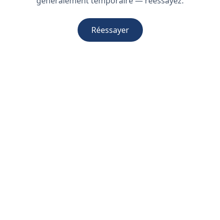
généralement temporaire — réessayez.
Réessayer