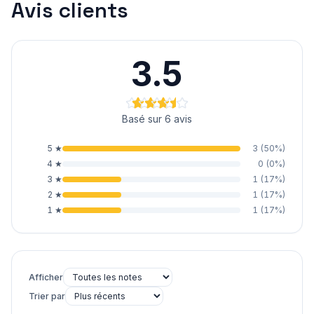
Avis clients
3.5
Basé sur 6 avis
5
★
3
(
50
%)
4
★
0
(
0
%)
3
★
1
(
17
%)
2
★
1
(
17
%)
1
★
1
(
17
%)
Afficher
Trier par