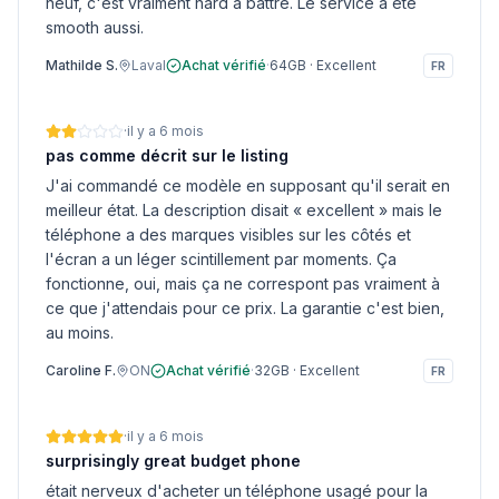
neuf, c'est vraiment hard à battre. Le service a été
smooth aussi.
Mathilde S.
Laval
Achat vérifié
·
64GB
·
Excellent
FR
·
il y a 6 mois
pas comme décrit sur le listing
J'ai commandé ce modèle en supposant qu'il serait en
meilleur état. La description disait « excellent » mais le
téléphone a des marques visibles sur les côtés et
l'écran a un léger scintillement par moments. Ça
fonctionne, oui, mais ça ne correspont pas vraiment à
ce que j'attendais pour ce prix. La garantie c'est bien,
au moins.
Caroline F.
ON
Achat vérifié
·
32GB
·
Excellent
FR
·
il y a 6 mois
surprisingly great budget phone
était nerveux d'acheter un téléphone usagé pour la