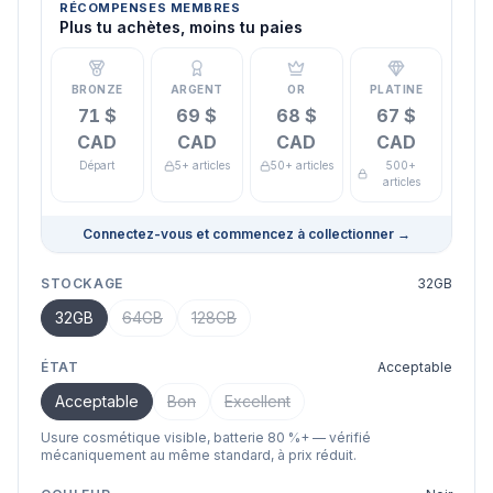
RÉCOMPENSES MEMBRES
Plus tu achètes, moins tu paies
BRONZE
ARGENT
OR
PLATINE
71 $
69 $
68 $
67 $
CAD
CAD
CAD
CAD
Départ
5+ articles
50+ articles
500+
articles
Connectez-vous et commencez à collectionner
→
STOCKAGE
32GB
32GB
64GB
128GB
ÉTAT
Acceptable
Acceptable
Bon
Excellent
Usure cosmétique visible, batterie 80 %+ — vérifié
mécaniquement au même standard, à prix réduit.