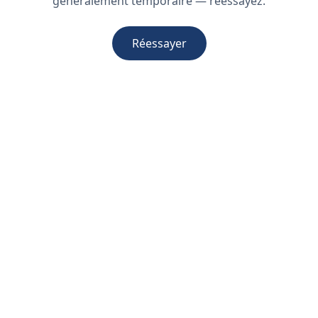
généralement temporaire — réessayez.
Réessayer