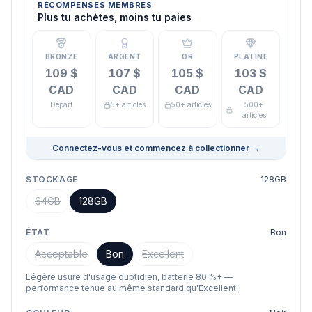
RÉCOMPENSES MEMBRES
Plus tu achètes, moins tu paies
BRONZE
ARGENT
OR
PLATINE
109 $
107 $
105 $
103 $
CAD
CAD
CAD
CAD
Départ
5+ articles
50+ articles
500+
articles
Connectez-vous et commencez à collectionner
→
STOCKAGE
128GB
64GB
128GB
ÉTAT
Bon
Acceptable
Bon
Excellent
Légère usure d'usage quotidien, batterie 80 %+ —
performance tenue au même standard qu'Excellent.