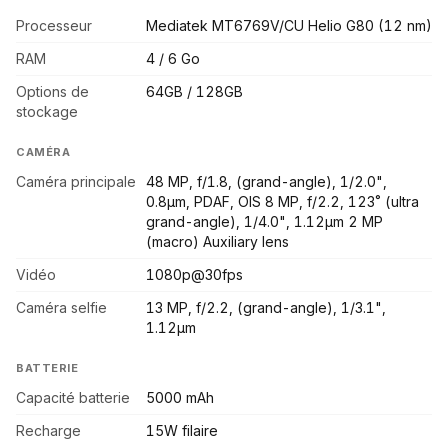
Processeur
Mediatek MT6769V/CU Helio G80 (12 nm)
RAM
4 / 6 Go
Options de
64GB / 128GB
stockage
CAMÉRA
Caméra principale
48 MP, f/1.8, (grand-angle), 1/2.0",
0.8µm, PDAF, OIS 8 MP, f/2.2, 123˚ (ultra
grand-angle), 1/4.0", 1.12µm 2 MP
(macro) Auxiliary lens
Vidéo
1080p@30fps
Caméra selfie
13 MP, f/2.2, (grand-angle), 1/3.1",
1.12µm
BATTERIE
Capacité batterie
5000 mAh
Recharge
15W filaire