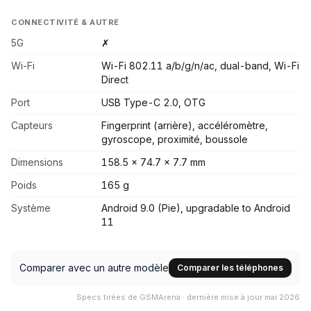
CONNECTIVITÉ & AUTRE
5G
✗
Wi-Fi
Wi-Fi 802.11 a/b/g/n/ac, dual-band, Wi-Fi
Direct
Port
USB Type-C 2.0, OTG
Capteurs
Fingerprint (arrière), accéléromètre,
gyroscope, proximité, boussole
Dimensions
158.5 x 74.7 x 7.7 mm
Poids
165 g
Système
Android 9.0 (Pie), upgradable to Android
11
Comparer avec un autre modèle
Comparer les téléphones
Specs tirées de GSMArena · dernière mise à jour mai 2026