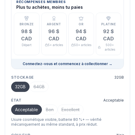
RÉCOMPENSES MEMBRES
Plus tu achètes, moins tu paies
BRONZE
ARGENT
OR
PLATINE
98 $
96 $
94 $
92 $
CAD
CAD
CAD
CAD
Départ
5+ articles
50+ articles
500+
articles
Connectez-vous et commencez à collectionner
→
STOCKAGE
32GB
32GB
64GB
ÉTAT
Acceptable
Acceptable
Bon
Excellent
Usure cosmétique visible, batterie 80 %+ — vérifié
mécaniquement au même standard, à prix réduit.