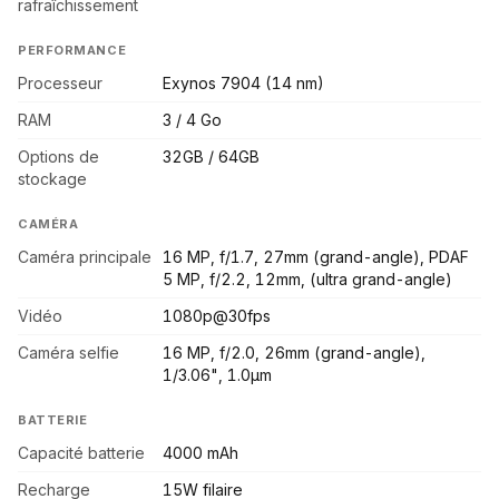
rafraîchissement
PERFORMANCE
Processeur
Exynos 7904 (14 nm)
RAM
3 / 4 Go
Options de
32GB / 64GB
stockage
CAMÉRA
Caméra principale
16 MP, f/1.7, 27mm (grand-angle), PDAF
5 MP, f/2.2, 12mm, (ultra grand-angle)
Vidéo
1080p@30fps
Caméra selfie
16 MP, f/2.0, 26mm (grand-angle),
1/3.06", 1.0µm
BATTERIE
Capacité batterie
4000 mAh
Recharge
15W filaire