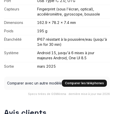
Port
USB Type-C 2.0, OTG
Capteurs
Fingerprint (sous l'écran, optical),
accéléromètre, gyroscope, boussole
Dimensions
162.9 x 78.2 x 7.4 mm
Poids
195 g
Étanchéité
IP67 résistant à la poussière/eau (jusqu'à
1m for 30 min)
Système
Android 15, jusqu'à 6 mises à jour
majeures Android, One UI 8.5
Sortie
mars 2025
Comparer avec un autre modèle
Comparer les téléphones
Specs tirées de GSMArena · dernière mise à jour mai 2026
Avis clients