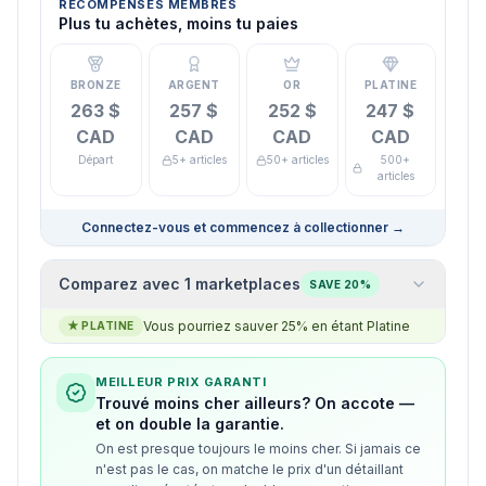
RÉCOMPENSES MEMBRES
Plus tu achètes, moins tu paies
BRONZE
ARGENT
OR
PLATINE
263 $
257 $
252 $
247 $
CAD
CAD
CAD
CAD
Départ
5+ articles
50+ articles
500+
articles
Connectez-vous et commencez à collectionner
→
Comparez avec 1 marketplaces
SAVE 20%
Vous pourriez sauver 25% en étant Platine
★
PLATINE
MEILLEUR PRIX GARANTI
Trouvé moins cher ailleurs? On accote —
et on double la garantie.
On est presque toujours le moins cher. Si jamais ce
n'est pas le cas, on matche le prix d'un détaillant