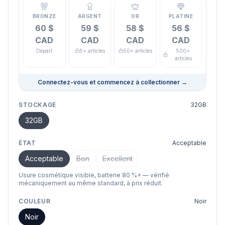
BRONZE
ARGENT
OR
PLATINE
60 $
59 $
58 $
56 $
CAD
CAD
CAD
CAD
Départ
5+ articles
50+ articles
500+
articles
Connectez-vous et commencez à collectionner
→
STOCKAGE
32GB
32GB
ÉTAT
Acceptable
Acceptable
Bon
Excellent
Usure cosmétique visible, batterie 80 %+ — vérifié
mécaniquement au même standard, à prix réduit.
COULEUR
Noir
Noir