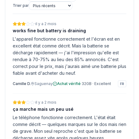
Trier par
·
il y a 2 mois
works fine but battery is draining
L'appareil fonctionne correctement et l'écran est en
excellent état comme décrit. Mais la batterie se
décharge rapidement — j'ai l'impression qu'elle est
rendue à 70-75% au lieu des 85% annoncés. C'est
correct pour le prix, mais j'aurais aimé une batterie plus
fiable avant d'acheter du neuf.
Camille D.
Saguenay
Achat vérifié
·
32GB
·
Excellent
FR
·
il y a 2 mois
ça marche mais un peu usé
Le téléphone fonctionne correctement. L'état était
comme décrit — quelques marques sur le dos mais rien
de grave. Mon seul reproche c'est que la batterie se
décharge assez vite après quelques heures