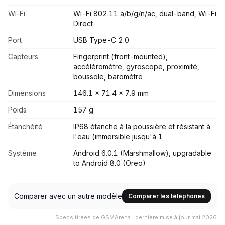
Wi-Fi
Wi-Fi 802.11 a/b/g/n/ac, dual-band, Wi-Fi
Direct
Port
USB Type-C 2.0
Capteurs
Fingerprint (front-mounted),
accéléromètre, gyroscope, proximité,
boussole, baromètre
Dimensions
146.1 x 71.4 x 7.9 mm
Poids
157 g
Étanchéité
IP68 étanche à la poussière et résistant à
l'eau (immersible jusqu'à 1
Système
Android 6.0.1 (Marshmallow), upgradable
to Android 8.0 (Oreo)
Comparer avec un autre modèle
Comparer les téléphones
Specs tirées de GSMArena · dernière mise à jour mai 2026