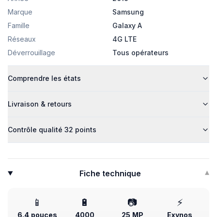
Marque
Samsung
Famille
Galaxy A
Réseaux
4G LTE
Déverrouillage
Tous opérateurs
Comprendre les états
Livraison & retours
Contrôle qualité 32 points
Fiche technique
▾
📱
🔋
📷
⚡
6.4 pouces
4000
25 MP
Exynos