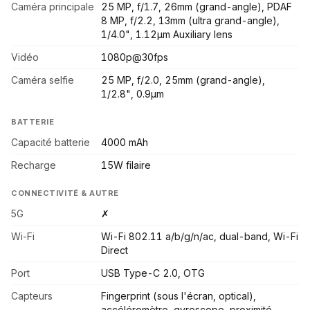
Caméra principale
25 MP, f/1.7, 26mm (grand-angle), PDAF
8 MP, f/2.2, 13mm (ultra grand-angle),
1/4.0", 1.12µm Auxiliary lens
Vidéo
1080p@30fps
Caméra selfie
25 MP, f/2.0, 25mm (grand-angle),
1/2.8", 0.9µm
BATTERIE
Capacité batterie
4000 mAh
Recharge
15W filaire
CONNECTIVITÉ & AUTRE
5G
✗
Wi-Fi
Wi-Fi 802.11 a/b/g/n/ac, dual-band, Wi-Fi
Direct
Port
USB Type-C 2.0, OTG
Capteurs
Fingerprint (sous l'écran, optical),
accéléromètre, gyroscope, proximité,