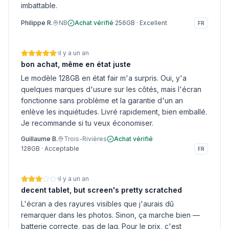
imbattable.
Philippe R.
NB
Achat vérifié
·
256GB
·
Excellent
FR
·
il y a un an
bon achat, même en état juste
Le modèle 128GB en état fair m'a surpris. Oui, y'a
quelques marques d'usure sur les côtés, mais l'écran
fonctionne sans problème et la garantie d'un an
enlève les inquiétudes. Livré rapidement, bien emballé.
Je recommande si tu veux économiser.
Guillaume B.
Trois-Rivières
Achat vérifié
·
128GB
·
Acceptable
FR
·
il y a un an
decent tablet, but screen's pretty scratched
L'écran a des rayures visibles que j'aurais dû
remarquer dans les photos. Sinon, ça marche bien —
batterie correcte, pas de lag. Pour le prix, c'est