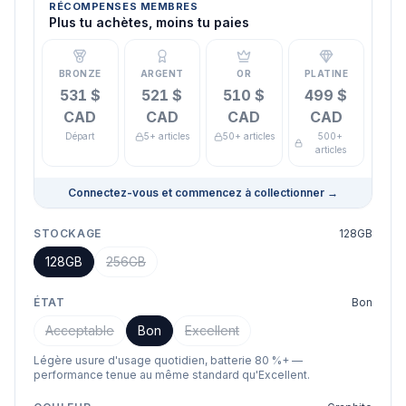
RÉCOMPENSES MEMBRES
Plus tu achètes, moins tu paies
BRONZE
ARGENT
OR
PLATINE
531 $
521 $
510 $
499 $
CAD
CAD
CAD
CAD
Départ
5+ articles
50+ articles
500+
articles
Connectez-vous et commencez à collectionner
→
STOCKAGE
128GB
128GB
256GB
ÉTAT
Bon
Acceptable
Bon
Excellent
Légère usure d'usage quotidien, batterie 80 %+ —
performance tenue au même standard qu'Excellent.