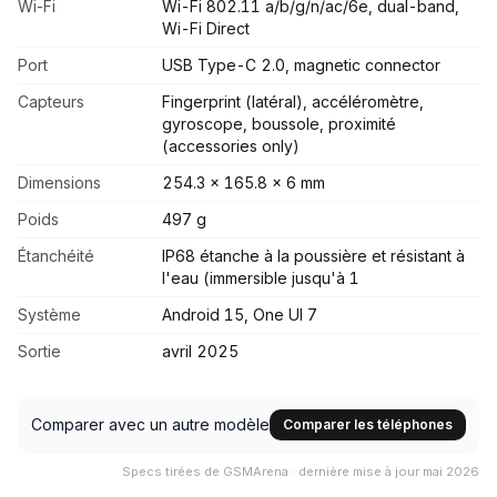
Wi-Fi
Wi-Fi 802.11 a/b/g/n/ac/6e, dual-band,
Wi-Fi Direct
Port
USB Type-C 2.0, magnetic connector
Capteurs
Fingerprint (latéral), accéléromètre,
gyroscope, boussole, proximité
(accessories only)
Dimensions
254.3 x 165.8 x 6 mm
Poids
497 g
Étanchéité
IP68 étanche à la poussière et résistant à
l'eau (immersible jusqu'à 1
Système
Android 15, One UI 7
Sortie
avril 2025
Comparer avec un autre modèle
Comparer les téléphones
Specs tirées de GSMArena · dernière mise à jour mai 2026