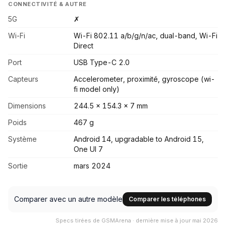
CONNECTIVITÉ & AUTRE
5G
✗
Wi-Fi
Wi-Fi 802.11 a/b/g/n/ac, dual-band, Wi-Fi
Direct
Port
USB Type-C 2.0
Capteurs
Accelerometer, proximité, gyroscope (wi-
fi model only)
Dimensions
244.5 x 154.3 x 7 mm
Poids
467 g
Système
Android 14, upgradable to Android 15,
One UI 7
Sortie
mars 2024
Comparer avec un autre modèle
Comparer les téléphones
Specs tirées de GSMArena · dernière mise à jour mai 2026