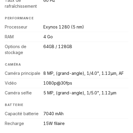
Taux de
60 Hz
rafraîchissement
PERFORMANCE
Processeur
Exynos 1280 (5 nm)
RAM
4 Go
Options de
64GB / 128GB
stockage
CAMÉRA
Caméra principale
8 MP, (grand-angle), 1/4.0", 1.12µm, AF
Vidéo
1080p@30fps
Caméra selfie
5 MP, (grand-angle), 1/5.0", 1.12µm
BATTERIE
Capacité batterie
7040 mAh
Recharge
15W filaire