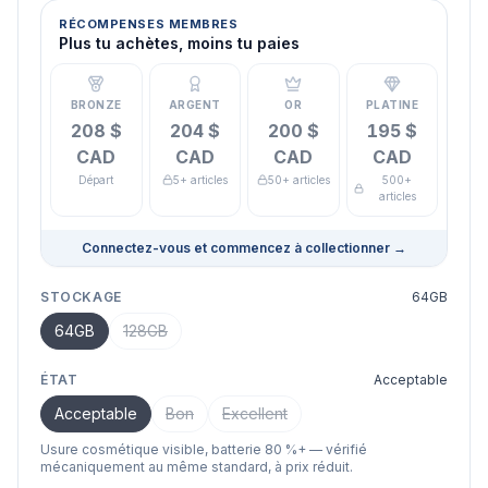
RÉCOMPENSES MEMBRES
Plus tu achètes, moins tu paies
BRONZE
ARGENT
OR
PLATINE
208 $
204 $
200 $
195 $
CAD
CAD
CAD
CAD
Départ
5+ articles
50+ articles
500+
articles
Connectez-vous et commencez à collectionner
→
STOCKAGE
64GB
64GB
128GB
ÉTAT
Acceptable
Acceptable
Bon
Excellent
Usure cosmétique visible, batterie 80 %+ — vérifié
mécaniquement au même standard, à prix réduit.