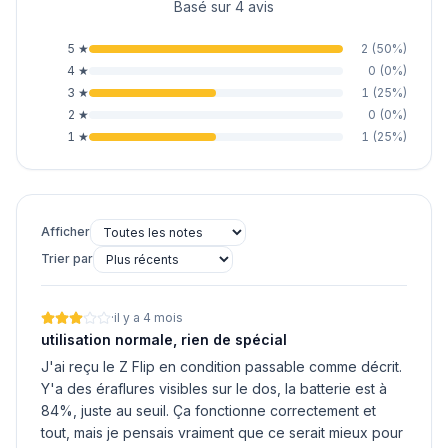
Basé sur 4 avis
5
★
2
(
50
%)
4
★
0
(
0
%)
3
★
1
(
25
%)
2
★
0
(
0
%)
1
★
1
(
25
%)
Afficher
Trier par
·
il y a 4 mois
utilisation normale, rien de spécial
J'ai reçu le Z Flip en condition passable comme décrit.
Y'a des éraflures visibles sur le dos, la batterie est à
84%, juste au seuil. Ça fonctionne correctement et
tout, mais je pensais vraiment que ce serait mieux pour