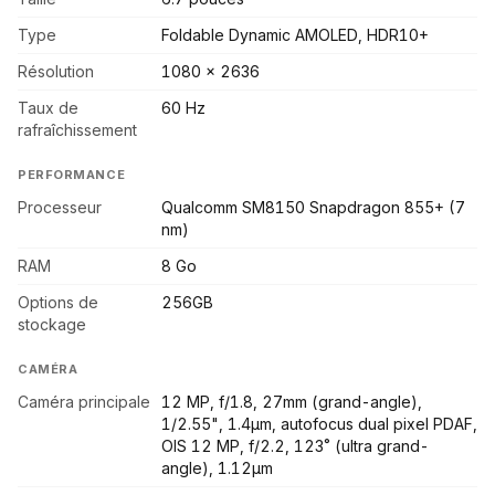
Type
Foldable Dynamic AMOLED, HDR10+
Résolution
1080 x 2636
Taux de
60 Hz
rafraîchissement
PERFORMANCE
Processeur
Qualcomm SM8150 Snapdragon 855+ (7
nm)
RAM
8 Go
Options de
256GB
stockage
CAMÉRA
Caméra principale
12 MP, f/1.8, 27mm (grand-angle),
1/2.55", 1.4µm, autofocus dual pixel PDAF,
OIS 12 MP, f/2.2, 123˚ (ultra grand-
angle), 1.12µm