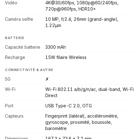
Vidéo
4K@30/60fps, 1080p@60/240fps,
720p@960fps, HDR10+
Caméra selfie
10 MP, f/2.4, 26mm (grand-angle),
1.22µm
BATTERIE
Capacité batterie
3300 mAh
Recharge
15W filaire Wireless
CONNECTIVITÉ & AUTRE
5G
✗
Wi-Fi
Wi-Fi 802.11 a/b/g/n/ac, dual-band, Wi-Fi
Direct
Port
USB Type-C 2.0, OTG
Capteurs
Fingerprint (latéral), accéléromètre,
gyroscope, proximité, boussole,
baromètre
Dimensions
167.3 x 73.6 x 7.2 mm