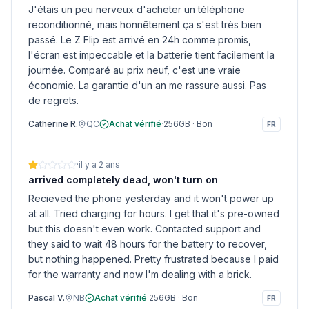
J'étais un peu nerveux d'acheter un téléphone
reconditionné, mais honnêtement ça s'est très bien
passé. Le Z Flip est arrivé en 24h comme promis,
l'écran est impeccable et la batterie tient facilement la
journée. Comparé au prix neuf, c'est une vraie
économie. La garantie d'un an me rassure aussi. Pas
de regrets.
Catherine R.
QC
Achat vérifié
·
256GB
·
Bon
FR
·
il y a 2 ans
arrived completely dead, won't turn on
Recieved the phone yesterday and it won't power up
at all. Tried charging for hours. I get that it's pre-owned
but this doesn't even work. Contacted support and
they said to wait 48 hours for the battery to recover,
but nothing happened. Pretty frustrated because I paid
for the warranty and now I'm dealing with a brick.
Pascal V.
NB
Achat vérifié
·
256GB
·
Bon
FR