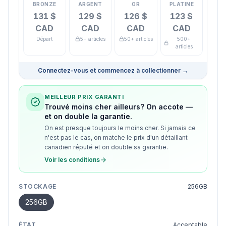
BRONZE
ARGENT
OR
PLATINE
131 $
129 $
126 $
123 $
CAD
CAD
CAD
CAD
Départ
5+ articles
50+ articles
500+
articles
Connectez-vous et commencez à collectionner
→
MEILLEUR PRIX GARANTI
Trouvé moins cher ailleurs? On accote —
et on double la garantie.
On est presque toujours le moins cher. Si jamais ce
n'est pas le cas, on matche le prix d'un détaillant
canadien réputé et on double sa garantie.
Voir les conditions
STOCKAGE
256GB
256GB
ÉTAT
Acceptable