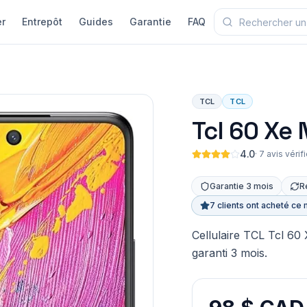
r
Entrepôt
Guides
Garantie
FAQ
TCL
TCL
Tcl 60 Xe
4.0
·
7 avis vérif
Garantie 3 mois
R
7 clients ont acheté ce 
Cellulaire TCL Tcl 60
garanti 3 mois.