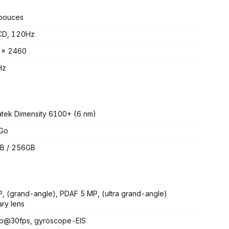
pouces
CD, 120Hz
 x 2460
Hz
tek Dimensity 6100+ (6 nm)
 Go
B / 256GB
, (grand-angle), PDAF 5 MP, (ultra grand-angle)
ary lens
p@30fps, gyroscope-EIS