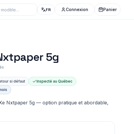
Connexion
Panier
FR
 Nxtpaper 5g
iés
etour si défaut
Inspecté au Québec
mois
 Xe Nxtpaper 5g — option pratique et abordable,