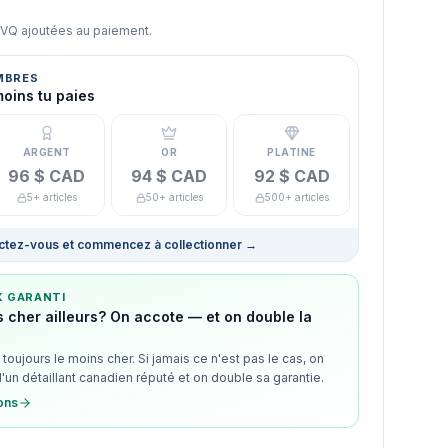
TVQ ajoutées au paiement.
MBRES
moins tu paies
ARGENT
OR
PLATINE
96 $ CAD
94 $ CAD
92 $ CAD
5+ articles
50+ articles
500+ articles
tez-vous et commencez à collectionner
→
X GARANTI
 cher ailleurs? On accote — et on double la
toujours le moins cher. Si jamais ce n'est pas le cas, on
d'un détaillant canadien réputé et on double sa garantie.
ions