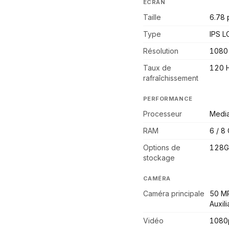
ÉCRAN
Taille
6.78 
Type
IPS L
Résolution
1080
Taux de
120 
rafraîchissement
PERFORMANCE
Processeur
Media
RAM
6 / 8
Options de
128G
stockage
CAMÉRA
Caméra principale
50 MP
Auxili
Vidéo
1080