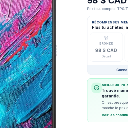
98 $ CAD
Prix tout compris. TPS/
RÉCOMPENSES ME
Plus tu achètes, 
BRONZE
98 $ CAD
Départ
Connec
MEILLEUR PRI
Trouvé moins
garantie.
On est presque 
matche le prix 
Voir les condit