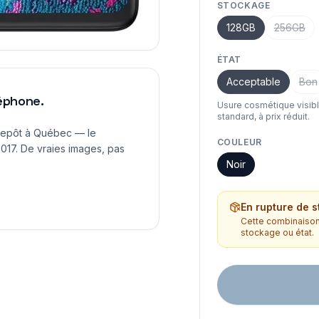
STOCKAGE
128GB
256GB
ÉTAT
Acceptable
Bon
léphone.
Usure cosmétique visib
standard, à prix réduit.
repôt à Québec — le
COULEUR
017. De vraies images, pas
Noir
En rupture de s
Cette combinaison 
stockage ou état.