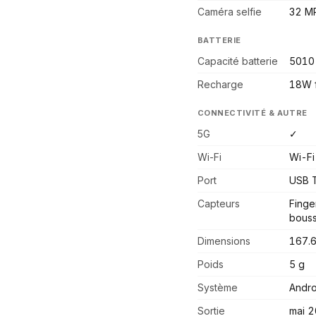
Caméra selfie
32 MP
BATTERIE
Capacité batterie
5010
Recharge
18W fi
CONNECTIVITÉ & AUTRE
5G
✓
Wi-Fi
Wi-Fi
Port
USB 
Capteurs
Finge
bouss
Dimensions
167.6
Poids
5 g
Système
Andro
Sortie
mai 