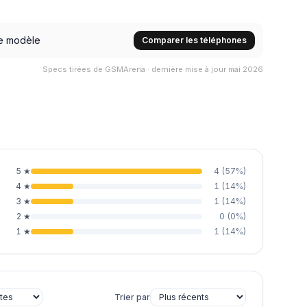
e modèle
Comparer les téléphones
Specs tirées de GSMArena · dernière mise à jour mai 2026
5
★
4
(
57
%)
4
★
1
(
14
%)
3
★
1
(
14
%)
2
★
0
(
0
%)
1
★
1
(
14
%)
Trier par