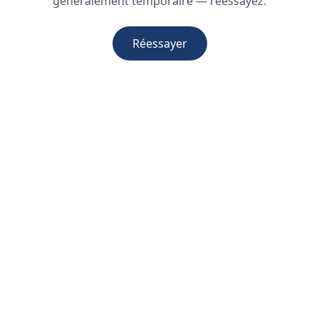
généralement temporaire — réessayez.
Réessayer