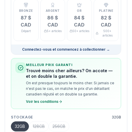
BRONZE
ARGENT
OR
PLATINE
87 $
86 $
84 $
82 $
CAD
CAD
CAD
CAD
Départ
5+ articles
50+ articles
500+
articles
Connectez-vous et commencez à collectionner
→
MEILLEUR PRIX GARANTI
Trouvé moins cher ailleurs? On accote —
et on double la garantie.
On est presque toujours le moins cher. Si jamais ce
n'est pas le cas, on matche le prix d'un détaillant
canadien réputé et on double sa garantie.
Voir les conditions
STOCKAGE
32GB
32GB
128GB
256GB