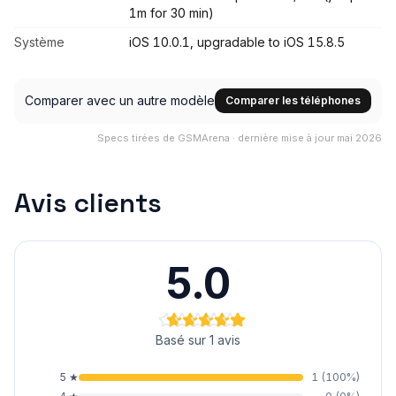
1m for 30 min)
Système
iOS 10.0.1, upgradable to iOS 15.8.5
Comparer avec un autre modèle
Comparer les téléphones
Specs tirées de GSMArena · dernière mise à jour mai 2026
Avis clients
5.0
Basé sur 1 avis
5
★
1
(
100
%)