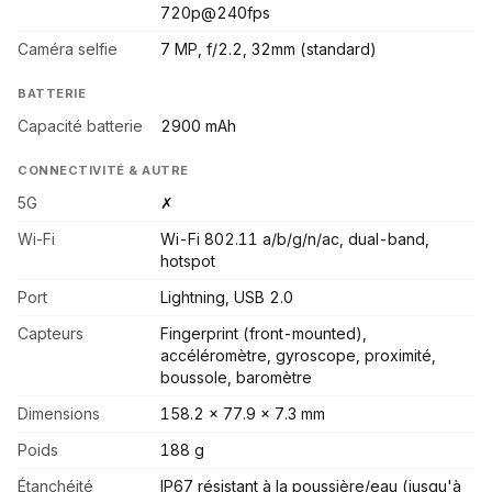
720p@240fps
Caméra selfie
7 MP, f/2.2, 32mm (standard)
BATTERIE
Capacité batterie
2900 mAh
CONNECTIVITÉ & AUTRE
5G
✗
Wi-Fi
Wi-Fi 802.11 a/b/g/n/ac, dual-band,
hotspot
Port
Lightning, USB 2.0
Capteurs
Fingerprint (front-mounted),
accéléromètre, gyroscope, proximité,
boussole, baromètre
Dimensions
158.2 x 77.9 x 7.3 mm
Poids
188 g
Étanchéité
IP67 résistant à la poussière/eau (jusqu'à