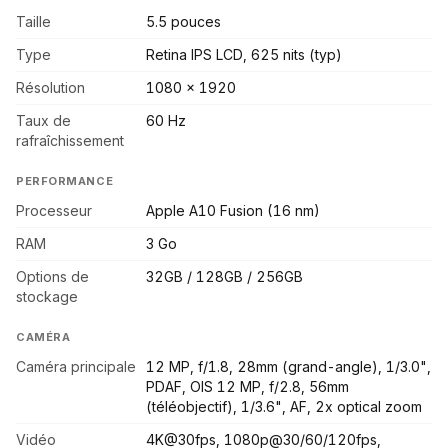
Taille
5.5 pouces
Type
Retina IPS LCD, 625 nits (typ)
Résolution
1080 x 1920
Taux de
60 Hz
rafraîchissement
PERFORMANCE
Processeur
Apple A10 Fusion (16 nm)
RAM
3 Go
Options de
32GB / 128GB / 256GB
stockage
CAMÉRA
Caméra principale
12 MP, f/1.8, 28mm (grand-angle), 1/3.0",
PDAF, OIS 12 MP, f/2.8, 56mm
(téléobjectif), 1/3.6", AF, 2x optical zoom
Vidéo
4K@30fps, 1080p@30/60/120fps,