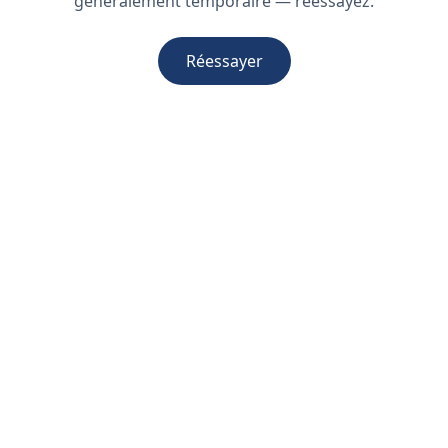
généralement temporaire — réessayez.
Réessayer