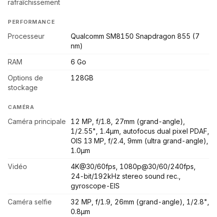
rafraîchissement
PERFORMANCE
Processeur
Qualcomm SM8150 Snapdragon 855 (7
nm)
RAM
6 Go
Options de
128GB
stockage
CAMÉRA
Caméra principale
12 MP, f/1.8, 27mm (grand-angle),
1/2.55", 1.4µm, autofocus dual pixel PDAF,
OIS 13 MP, f/2.4, 9mm (ultra grand-angle),
1.0µm
Vidéo
4K@30/60fps, 1080p@30/60/240fps,
24-bit/192kHz stereo sound rec.,
gyroscope-EIS
Caméra selfie
32 MP, f/1.9, 26mm (grand-angle), 1/2.8",
0.8µm