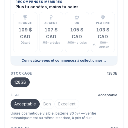
RÉCOMPENSES MEMBRES
Plus tu achètes, moins tu paies
BRONZE
ARGENT
OR
PLATINE
109 $
107 $
105 $
103 $
CAD
CAD
CAD
CAD
Départ
5+ articles
50+ articles
500+
articles
Connectez-vous et commencez à collectionner
→
STOCKAGE
128GB
128GB
ÉTAT
Acceptable
Acceptable
Bon
Excellent
Usure cosmétique visible, batterie 80 %+ — vérifié
mécaniquement au même standard, à prix réduit.