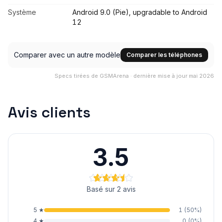
Système
Android 9.0 (Pie), upgradable to Android
12
Comparer avec un autre modèle
Comparer les téléphones
Specs tirées de GSMArena · dernière mise à jour mai 2026
Avis clients
3.5
Basé sur 2 avis
5
★
1
(
50
%)
4
★
0
(
0
%)