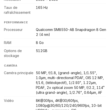
Taux de
165 Hz
rafraîchissement
PERFORMANCE
Processeur
Qualcomm SM8550-AB Snapdragon 8 Gen
2 (4 nm)
RAM
8 Go
Options de
512GB
stockage
CAMÉRA
Caméra principale
50 MP, f/1.8, (grand-angle), 1/1.55",
1.0µm, multi-directional PDAF, OIS 12 MP,
f/1.6, (téléobjectif), 1/2.93", 1.22µm,
PDAF, 2x optical zoom 50 MP, f/2.2, 114˚
(ultra grand-angle), 1/2.76", 0.64µm, AF
Vidéo
8K@30fps, 4K@30/60fps,
1080p@30/60/120/240/960fps, 10-bit