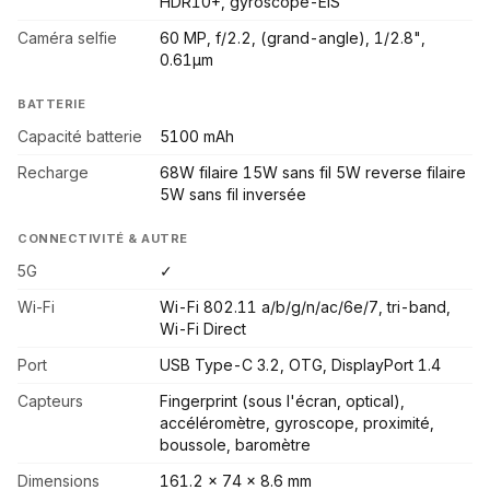
HDR10+, gyroscope-EIS
Caméra selfie
60 MP, f/2.2, (grand-angle), 1/2.8",
0.61µm
BATTERIE
Capacité batterie
5100 mAh
Recharge
68W filaire 15W sans fil 5W reverse filaire
5W sans fil inversée
CONNECTIVITÉ & AUTRE
5G
✓
Wi-Fi
Wi-Fi 802.11 a/b/g/n/ac/6e/7, tri-band,
Wi-Fi Direct
Port
USB Type-C 3.2, OTG, DisplayPort 1.4
Capteurs
Fingerprint (sous l'écran, optical),
accéléromètre, gyroscope, proximité,
boussole, baromètre
Dimensions
161.2 x 74 x 8.6 mm