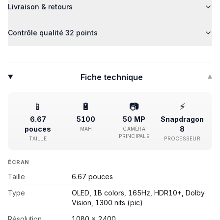
Livraison & retours
Contrôle qualité 32 points
Fiche technique
▾
📱
🔋
📷
⚡
6.67
5100
50 MP
Snapdragon
pouces
8
MAH
CAMÉRA
PRINCIPALE
TAILLE
PROCESSEUR
ÉCRAN
Taille
6.67 pouces
Type
OLED, 1B colors, 165Hz, HDR10+, Dolby
Vision, 1300 nits (pic)
Résolution
1080 x 2400