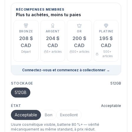
RÉCOMPENSES MEMBRES
Plus tu achètes, moins tu paies
BRONZE
ARGENT
OR
PLATINE
208 $
204 $
200 $
195 $
CAD
CAD
CAD
CAD
Départ
5+ articles
50+ articles
500+
articles
Connectez-vous et commencez à collectionner
→
STOCKAGE
512GB
512GB
ÉTAT
Acceptable
Acceptable
Bon
Excellent
Usure cosmétique visible, batterie 80 %+ — vérifié
mécaniquement au même standard, à prix réduit.