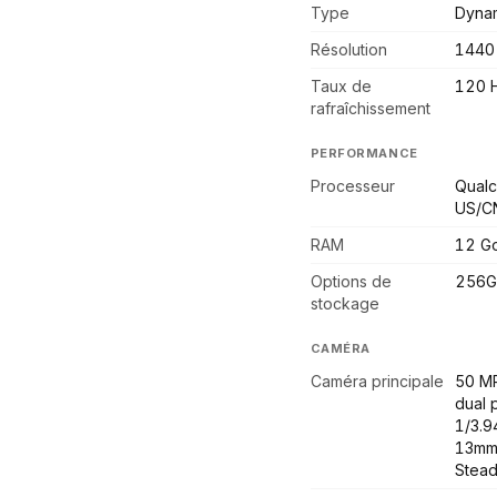
Type
Dynam
Résolution
1440
Taux de
120 
rafraîchissement
PERFORMANCE
Processeur
Qualc
US/C
RAM
12 G
Options de
256G
stockage
CAMÉRA
Caméra principale
50 MP
dual 
1/3.9
13mm,
Stea