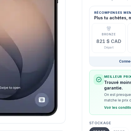
RÉCOMPENSES ME
Plus tu achètes, 
BRONZE
821 $ CAD
Départ
Connec
MEILLEUR PRI
Trouvé moins
garantie.
On est presque 
matche le prix 
Voir les condit
STOCKAGE