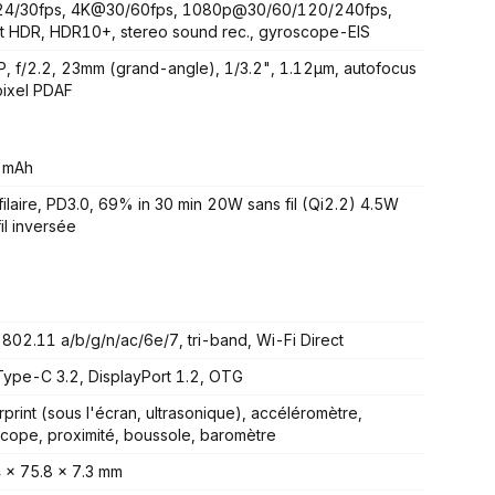
4/30fps, 4K@30/60fps, 1080p@30/60/120/240fps,
t HDR, HDR10+, stereo sound rec., gyroscope-EIS
, f/2.2, 23mm (grand-angle), 1/3.2", 1.12µm, autofocus
pixel PDAF
 mAh
ilaire, PD3.0, 69% in 30 min 20W sans fil (Qi2.2) 4.5W
il inversée
 802.11 a/b/g/n/ac/6e/7, tri-band, Wi-Fi Direct
ype-C 3.2, DisplayPort 1.2, OTG
rprint (sous l'écran, ultrasonique), accéléromètre,
cope, proximité, boussole, baromètre
 x 75.8 x 7.3 mm