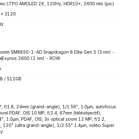
ic LTPO AMOLED 2X, 120Hz, HDR10+, 2600 nits (pic)
 x 3120
Hz
omm SM8850-1-AD Snapdragon 8 Elite Gen 5 (3 nm) -
NExynos 2600 (2 nm) - ROW
o
B / 512GB
, f/1.8, 24mm (grand-angle), 1/1.56", 1.0µm, autofocus
pixel PDAF, OIS 10 MP, f/2.4, 67mm (téléobjectif),
4", 1.0µm, PDAF, OIS, 3x optical zoom 12 MP, f/2.2,
 120˚ (ultra grand-angle), 1/2.55" 1.4µm, vidéo Super
dy