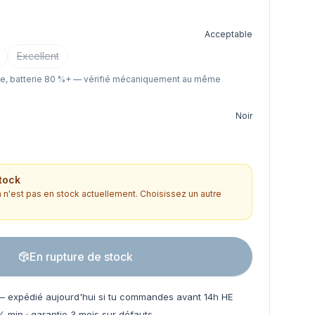
Acceptable
Excellent
le, batterie 80 %+ — vérifié mécaniquement au même
Noir
tock
n'est pas en stock actuellement. Choisissez un autre
En rupture de stock
 expédié aujourd'hui si tu commandes avant 14h HE
% min · garantie 3 mois sur défauts