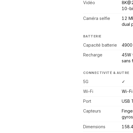
Vidéo
8K@2
10-bi
Caméra selfie
12 MP
dual 
BATTERIE
Capacité batterie
4900
Recharge
45W f
sans f
CONNECTIVITÉ & AUTRE
5G
✓
Wi-Fi
Wi-Fi
Port
USB T
Capteurs
Finge
gyros
Dimensions
158.4