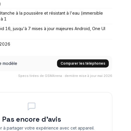
g
étanche à la poussière et résistant à l'eau (immersible
'à 1
id 16, jusqu'à 7 mises à jour majeures Android, One UI
 2026
e modèle
Comparer les téléphones
Specs tirées de GSMArena · dernière mise à jour mai 2026
Pas encore d'avis
r à partager votre expérience avec cet appareil.