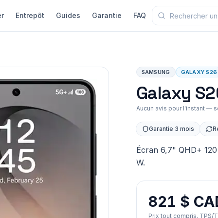
r
Entrepôt
Guides
Garantie
FAQ
SAMSUNG
GALAXY S26
Galaxy S2
Aucun avis pour l'instant — s
Garantie 3 mois
R
Écran 6,7" QHD+ 120 
W.
821 $ CA
Prix tout compris. TPS/