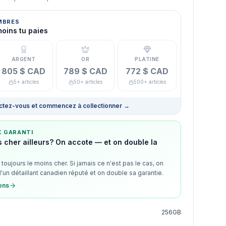
MBRES
moins tu paies
ARGENT
OR
PLATINE
805 $ CAD
789 $ CAD
772 $ CAD
5+ articles
50+ articles
500+ articles
tez-vous et commencez à collectionner
→
X GARANTI
 cher ailleurs? On accote — et on double la
toujours le moins cher. Si jamais ce n'est pas le cas, on
d'un détaillant canadien réputé et on double sa garantie.
ions
256GB