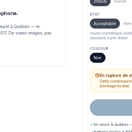
256GB
512GB
léphone.
ÉTAT
Acceptable
Bon
repôt à Québec — le
017. De vraies images, pas
Usure cosmétique visib
standard, à prix réduit.
COULEUR
Noir
En rupture de s
Cette combinaison 
stockage ou état.
En stock à Québec —
Batterie testée à 80