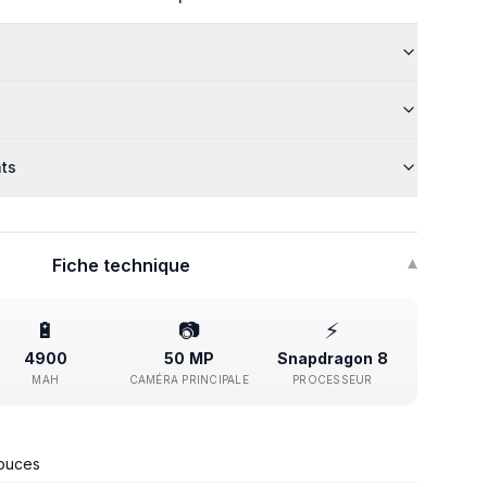
nts
Fiche technique
▾
🔋
📷
⚡
4900
50 MP
Snapdragon 8
MAH
CAMÉRA PRINCIPALE
PROCESSEUR
ouces